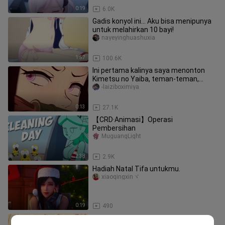
0:19
6.0K
Gadis konyol ini... Aku bisa menipunya
untuk melahirkan 10 bayi!
nayeyinghuashuxia
1:57
100.6K
Ini pertama kalinya saya menonton
Kimetsu no Yaiba, teman-teman,
tolong bantu saya memeriksa apakah
-laiziboximiya
0:13
27.1K
【CRD·Animasi】Operasi
Pembersihan
MuguangLight
2:38
2.9K
Hadiah Natal Tifa untukmu.
xiaoqingxinヾ
0:19
490
"Tolong biarkan aku datang"