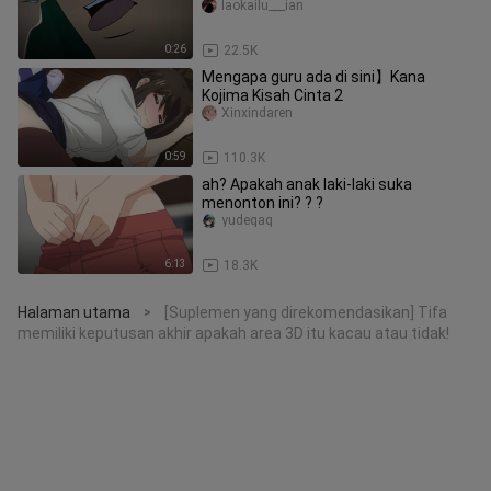
laokailu___ian
0:26
22.5K
Mengapa guru ada di sini】Kana
Kojima Kisah Cinta 2
Xinxindaren
0:59
110.3K
ah? Apakah anak laki-laki suka
menonton ini? ? ?
yudeqaq
6:13
18.3K
Halaman utama
[Suplemen yang direkomendasikan] Tifa
>
memiliki keputusan akhir apakah area 3D itu kacau atau tidak!