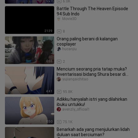
0:21
6.0K
Battle Through The Heaven Episode
94 Sub Indo
Movie3D
21:39
8
Orang paling berani di kalangan
cosplayer
hucanjiu
0:55
2
Mencium seorang pria tatap muka?
Inventarisasi bidang Shura besar di
anime!
yujiangaichitao
4:41
95.8K
Adikku hanyalah istri yang dilahirkan
ibuku untukku!
avenzly_official1
0:50
75.1K
Benarkah ada yang menjulurkan lidah
duluan saat berciuman?