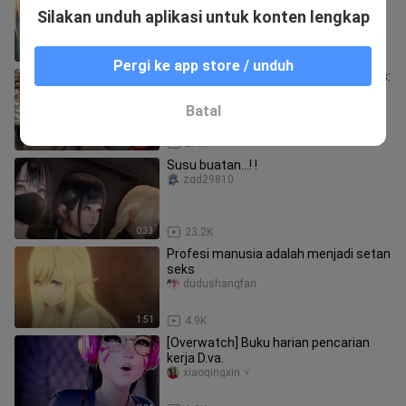
Butaizhengjingのmiaotaijiang
Silakan unduh aplikasi untuk konten lengkap
1:33
4.8K
Pergi ke app store / unduh
Lokakarya Kehidupan/4K COW/Penulis:
yeyebirdie
zhuziqingna
Batal
0:39
2.4K
Susu buatan...! !
zqd29810
0:33
23.2K
Profesi manusia adalah menjadi setan
seks
dudushangfan
1:51
4.9K
[Overwatch] Buku harian pencarian
kerja D.va.
xiaoqingxinヾ