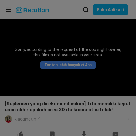
Pilih bahasa
Buka Aplikasi
English
Bahasa: Bahasa Indonesia
ภาษาไทย
Sorry, according to the request of the copyright owner,
asuk
this film is not available in your area.
Tiếng Việt
Tonton lebih banyak di App
Bahasa Indonesia
Bahasa Melayu
[Suplemen yang direkomendasikan] Tifa memiliki keput
usan akhir apakah area 3D itu kacau atau tidak!
xiaoqingxinヾ