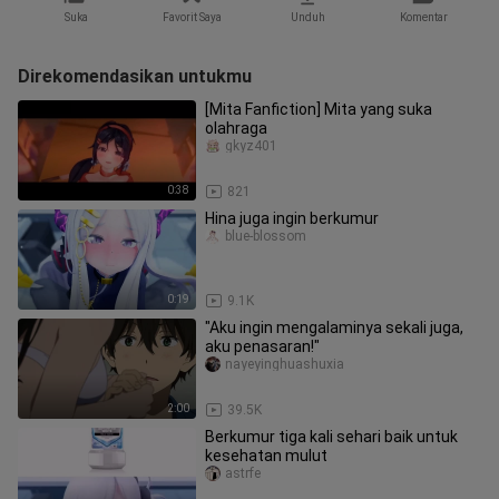
Suka
Favorit Saya
Unduh
Komentar
Direkomendasikan untukmu
[Mita Fanfiction] Mita yang suka
olahraga
gkyz401
0:38
821
Hina juga ingin berkumur
blue-blossom
0:19
9.1K
"Aku ingin mengalaminya sekali juga,
aku penasaran!"
nayeyinghuashuxia
2:00
39.5K
Berkumur tiga kali sehari baik untuk
kesehatan mulut
astrfe