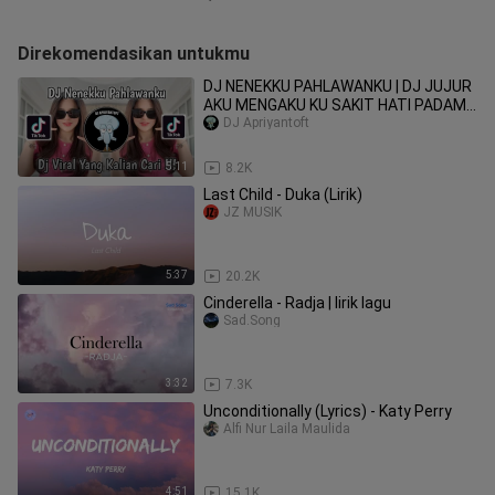
Direkomendasikan untukmu
DJ NENEKKU PAHLAWANKU | DJ JUJUR
AKU MENGAKU KU SAKIT HATI PADAMU
SOUND Zen5EMBE VIRAL TIK TOK
DJ Apriyantoft
2024!
5:11
8.2K
Last Child - Duka (Lirik)
JZ MUSIK
5:37
20.2K
Cinderella - Radja | lirik lagu
Sad.Song
3:32
7.3K
Unconditionally (Lyrics) - Katy Perry
Alfi Nur Laila Maulida
4:51
15.1K