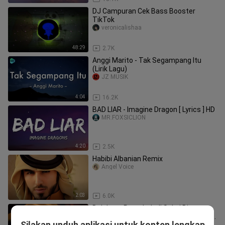
DJ Campuran Cek Bass Booster
TikTok
veronicalishaa
48:29
2.7K
Anggi Marito - Tak Segampang Itu
(Lirik Lagu)
JZ MUSIK
4:04
16.2K
BAD LIAR - Imagine Dragon [ Lyrics ] HD
MR.FOXSICLION
4:20
2.5K
Habibi Albanian Remix
Angel Voice
2:03
6.0K
Belakang Rumah Jadi Saksi Bisu,
Cewek Cantik Ini Rela Buka Baju Demi
Silakan unduh aplikasi untuk konten lengkap
VanillaMovie