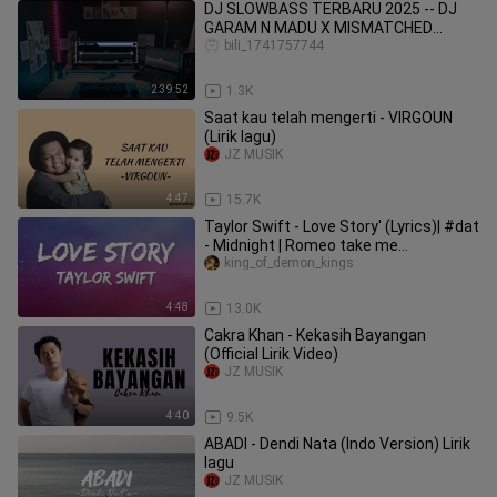
DJ SLOWBASS TERBARU 2025 -- DJ
GARAM N MADU X MISMATCHED
SOCKS -- DJ AYO SAYANG
bili_1741757744
2:39:52
1.3K
Saat kau telah mengerti - VIRGOUN
(Lirik lagu)
JZ MUSIK
4:47
15.7K
Taylor Swift - Love Story' (Lyrics)| #dat
- Midnight | Romeo take me
Somewhere we can be alone
king_of_demon_kings
4:48
13.0K
Cakra Khan - Kekasih Bayangan
(Official Lirik Video)
JZ MUSIK
4:40
9.5K
ABADI - Dendi Nata (Indo Version) Lirik
lagu
JZ MUSIK