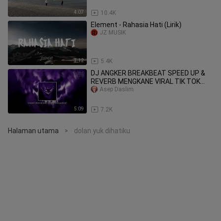
4:07
10.4K
Element - Rahasia Hati (Lirik)
JZ MUSIK
3:12
5.4K
DJ ANGKER BREAKBEAT SPEED UP &
REVERB MENGKANE VIRAL TIK TOK
2023
Asep Daslim
5:09
7.2K
Halaman utama
dolan yuk dihatiku
>