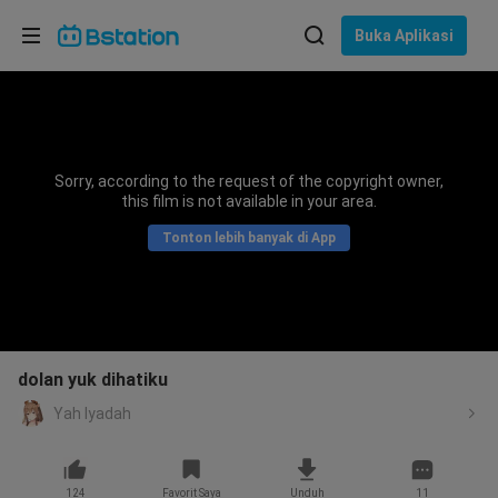
Pilih bahasa
Buka Aplikasi
English
Bahasa: Bahasa Indonesia
ภาษาไทย
Sorry, according to the request of the copyright owner,
asuk
this film is not available in your area.
Tiếng Việt
Tonton lebih banyak di App
Bahasa Indonesia
Bahasa Melayu
dolan yuk dihatiku
Yah Iyadah
124
Favorit Saya
Unduh
11