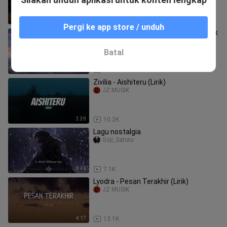
Servis Sang Pelayan! 🥵💦
1:10
775
Pergi ke app store / unduh
Surat Cinta Untuk Starla - Virgoun | lirik
lagu
Sad.Song
Batal
4:22
5.3K
Zivilia - Aishiteru (Lirik)
JZ MUSIK
3:39
10.2K
Lagu nostalgia
Goji_Satoru
8:45
7.1K
Lyodra - Pesan Terakhir (Lirik)
JZ MUSIK
4:17
13.1K