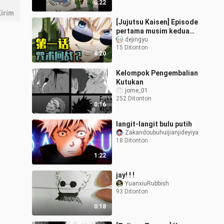
0:22
irim
[Jujutsu Kaisen] Episode
pertama musim kedua
dijelaskan dan
dejingyu
15 Ditonton
dilengkapi dengan karya
8:20
aslinya! Gojo Sa
Kelompok Pengembalian
Kutukan
jome_01
252 Ditonton
0:16
langit-langit bulu putih
Zakandoubuhuijianjideyiya
18 Ditonton
1:22
jay! ! !
YuanxiuRubbish
93 Ditonton
0:18