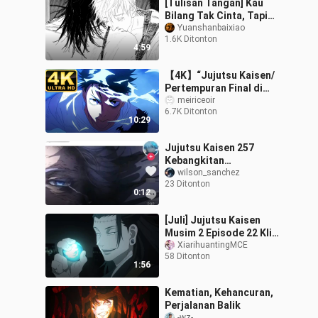
[Tulisan Tangan] Kau
Bilang Tak Cinta, Tapi
Enggan Untuk Berpisah
Yuanshanbaixiao
1.6K Ditonton
4:59
【4K】“Jujutsu Kaisen/
Pertempuran Final di
Sendai” Yuta Menembus
meiriceoir
6.7K Ditonton
Tiga Musuh Sekaligus!
10:29
Semua dialog t
Jujutsu Kaisen 257
Kebangkitan
Kebangkitan Gojo-
wilson_sanchez
23 Ditonton
sensei
0:12
[Juli] Jujutsu Kaisen
Musim 2 Episode 22 Klip
"Orang asli diserap oleh
XiarihuantingMCE
58 Ditonton
bunga otak" [Teks
1:56
bahasa Mand
Kematian, Kehancuran,
Perjalanan Balik
-wz-