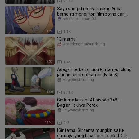
2:33
25.4K
Saya sangat menyarankan Anda
berhenti menonton film porno dan
menonton Gintama, karena film ini
rosalie_callahan_03
memi
1:24
1.1K
"Gintama"
wohedongmanyurichang
3:57
1.4K
Adegan terkenal lucu Gintama, tolong
jangan semprotkan air [Fase 3]
Feiyeyueshenming
4:50
98.1K
Gintama Musim 4 Episode 348 -
Bagian 1: Jiwa Perak
Feiyeyueshenming
14:57
245
[Gintama] Gintama mungkin satu-
satunya yang bisa comeback di OP,