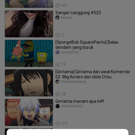
2:30
421
Sangat canggung #523
biagua
5:22
3
[SpongeBob SquarePants] Balas
dendam yang buruk
yyangshiyi
2:12
78
[Gintama] Gintama dari awal Komentar
02: Wig Kotaro dan idola Otsu
Chachuanliang
6:59
28
Gintama macam apa ini!!!
shizidashizi1
4:57
372
Inikah yang disebut “perhatian” dalam