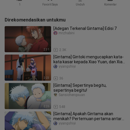
1
Favorit Saya
Unduh
Komentar
Direkomendasikan untukmu
[Adegan Terkenal Gintama] Edisi 7
mrzhabini
2:31
2.3K
[Gintama] Gintoki mengucapkan kata-
kata kasar kepada Xiao Yuan, dan Xiao
Yuan mengungkap sifat aslin
yyangshiyi
2:23
36
[Gintama] Sepertinya begitu,
sepertinya begitu!
Sansichengxuan
2:26
548
[Gintama] Apakah Gintama akan
menikah? Pertemuan pertama antara
Xiao Yuan dan Ah Yin
yyangshiyi