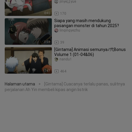
kan?
jinyeはyue
0:40
170
Siapa yang masih mendukung
pasangan monster di tahun 2025?
linqingyezhu
3:59
39
[Gintama] Animasi semunyaﾉ弐Bonus
Volume 1 (01-04&06)
nandu1
12:47
464
Halaman utama
[Gintama] Cuacanya terlalu panas, sulitnya
>
perjalanan Ah Yin membeli kipas angin listrik