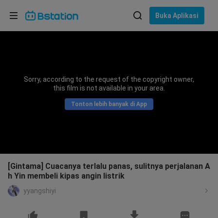
Pilih bahasa
Buka Aplikasi
English
Bahasa: Bahasa Indonesia
ภาษาไทย
Sorry, according to the request of the copyright owner,
asuk
this film is not available in your area.
Tiếng Việt
Tonton lebih banyak di App
Bahasa Indonesia
Bahasa Melayu
[Gintama] Cuacanya terlalu panas, sulitnya perjalanan A
h Yin membeli kipas angin listrik
yyangshiyi