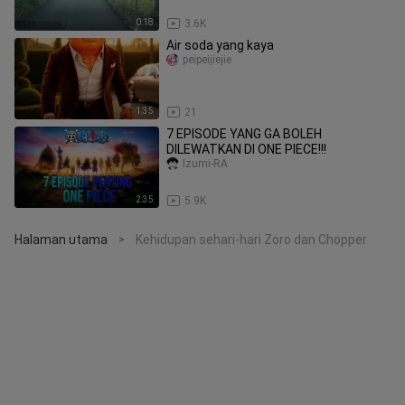
0:18
3.6K
Air soda yang kaya
peipeijiejie
1:35
21
7 EPISODE YANG GA BOLEH
DILEWATKAN DI ONE PIECE!!!
Izumi-RA
2:35
5.9K
Halaman utama
Kehidupan sehari-hari Zoro dan Chopper
>