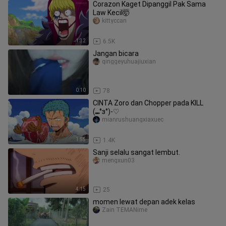
Corazon Kaget Dipanggil Pak Sama
Law Kecil🤯
kittyccan
1:32
6.5K
Jangan bicara
qinggeyuhuajiuxian
0:10
78
CINTA Zoro dan Chopper pada KILL
(⑉°з°)-♡
mianrushuangxiaxuec
1:55
1.4K
Sanji selalu sangat lembut.
mengxun03
4:15
25
momen lewat depan adek kelas
Zain TEMANime