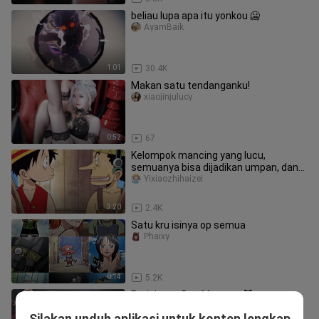
beliau lupa apa itu yonkou 🥶
AyamBaik
1:01
30.4K
Makan satu tendanganku!
xiaojinjulucy
0:52
67
Kelompok mancing yang lucu,
semuanya bisa dijadikan umpan, dan
tidak semua ikan bisa ditangkap.
Yixiaozhihaizei
3:20
2.4K
Satu kru isinya op semua
Phaixy
0:14
5.2K
Perjalanan Duo Monster 😈🔥
midloch
Silakan unduh aplikasi untuk konten lengkap