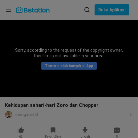
Pilih bahasa
Buka Aplikasi
English
Bahasa: Bahasa Indonesia
ภาษาไทย
Sorry, according to the request of the copyright owner,
asuk
this film is not available in your area.
Tiếng Việt
Tonton lebih banyak di App
Bahasa Indonesia
Bahasa Melayu
Kehidupan sehari-hari Zoro dan Chopper
mengxun03
63
Favorit Saya
Unduh
5