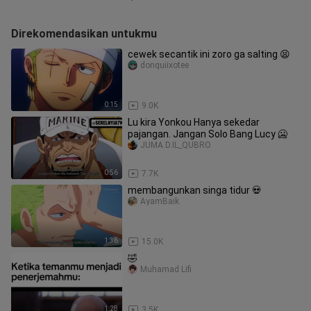
Direkomendasikan untukmu
cewek secantik ini zoro ga salting 😫
donquiixotee
0:15
9.0K
Lu kira Yonkou Hanya sekedar
pajangan. Jangan Solo Bang Lucy 🥶
JUMA.D.IL_QUBRO
0:56
7.7K
membangunkan singa tidur 💀
AyamBaik
1:36
15.0K
🤣
Muhamad Lifi
1:28
3.5K