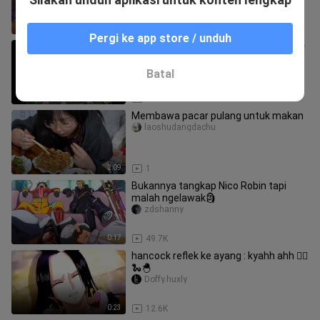
0:31
25.8K
Pergi ke app store / unduh
malah cosplay😂| jedag jedug anime🍀
ris ajah1
Batal
0:13
16.1K
Membawa pacar pulang untuk makan
laoshudangdachu
2:09
1
Bukannya tangkap Nico Robin tapi
malah ngelawak🗿
zdshanny
0:17
49.7K
hancock reflek ke ayang : kyahh ahh 😵‍💫
🐍🐣
Doffy.huxly
0:23
12.6K