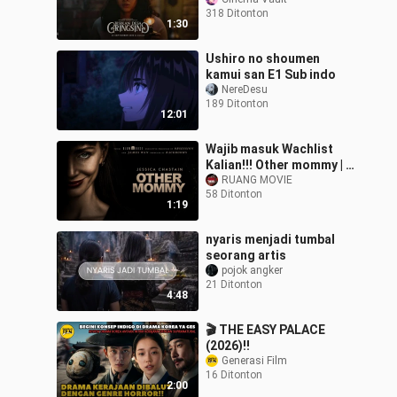
Indonesia
318 Ditonton
1:30
Ushiro no shoumen
kamui san E1 Sub indo
NereDesu
189 Ditonton
12:01
Wajib masuk Wachlist
Kalian!!! Other mommy | 9
Oktober 2026
RUANG MOVIE
58 Ditonton
1:19
nyaris menjadi tumbal
seorang artis
pojok angker
21 Ditonton
4:48
🎬 THE EASY PALACE
(2026)‼️
Generasi Film
16 Ditonton
2:00