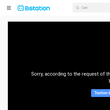
Halaman
utama
Anime
Dracin
Trending
Sorry, according to the request of the
Kategori
Tonton l