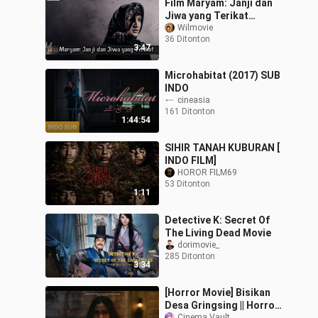
Film Maryam: Janji dan
Jiwa yang Terikat
|Horror Indonesia|
Wilmovie
36 Ditonton
3:47
Microhabitat (2017) SUB
INDO
cineasia
161 Ditonton
1:44:54
SIHIR TANAH KUBURAN [
INDO FILM]
HOROR FILM69
53 Ditonton
1:11
Detective K: Secret Of
The Living Dead Movie
dorimovie_
285 Ditonton
3:34
[Horror Movie] Bisikan
Desa Gringsing || Horror
Cinema Vault