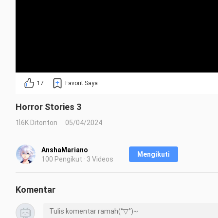
17
Favorit Saya
Horror Stories 3
1.6K Ditonton
05/04/2024
AnshaMariano
Mengikuti
100 Pengikut · 3 Videos
Komentar