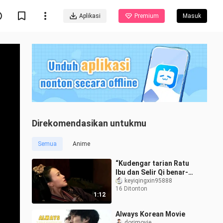
Aplikasi
Premium
Masuk
Direkomendasikan untukmu
Semua
Anime
“Kudengar tarian Ratu
Ibu dan Selir Qi benar-
benar tiada duanya di
keyiqingxin95888
16 Ditonton
dunia”
1:12
Always Korean Movie
dorimovie_