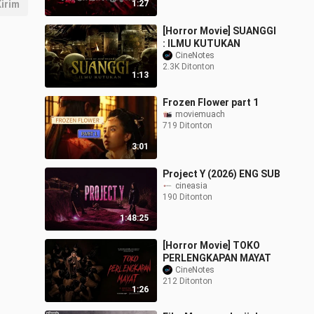
irim
1:27
Pengampunan)
[Horror Movie] SUANGGI
: ILMU KUTUKAN
CineNotes
2.3K Ditonton
1:13
Frozen Flower part 1
moviemuach
719 Ditonton
3:01
Project Y (2026) ENG SUB
cineasia
190 Ditonton
1:48:25
[Horror Movie] TOKO
PERLENGKAPAN MAYAT
CineNotes
212 Ditonton
1:26