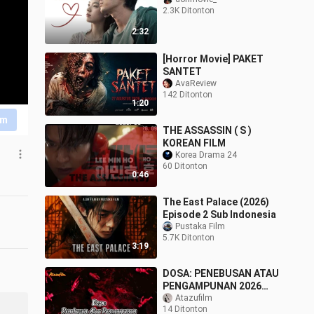
2.3K Ditonton
2:32
[Horror Movie] PAKET
SANTET
AvaReview
142 Ditonton
1:20
im
THE ASSASSIN ( S )
KOREAN FILM
Korea Drama 24
60 Ditonton
0:46
The East Palace (2026)
Episode 2 Sub Indonesia
Pustaka Film
5.7K Ditonton
3:19
DOSA: PENEBUSAN ATAU
PENGAMPUNAN 2026
(Ketika Dosa menuntut
Atazufilm
14 Ditonton
pilihan Penebusan atau