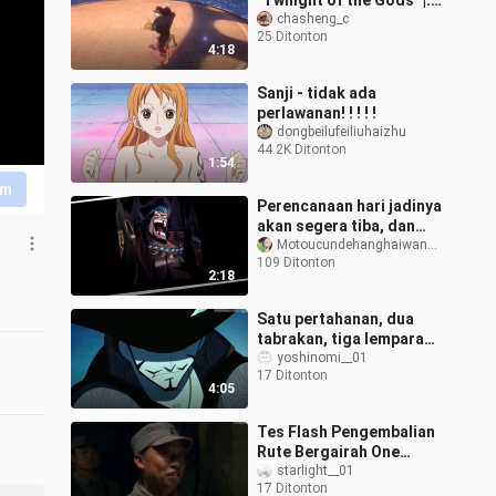
"Twilight of the Gods" |.
Pertarungan terakhir di
chasheng_c
25 Ditonton
Crida Arena]
4:18
Sanji - tidak ada
perlawanan! ! ! ! !
dongbeilufeiliuhaizhu
44.2K Ditonton
1:54
im
Perencanaan hari jadinya
akan segera tiba, dan
Bago sudah menjawab
Motoucundehanghaiwangyezhier
109 Ditonton
banyak pertanyaan. Mari
2:18
kita liha
Satu pertahanan, dua
tabrakan, tiga lemparan!
Perbandingan derajat
yoshinomi__01
17 Ditonton
pemulihan Jozi pada tes
4:05
internal
Tes Flash Pengembalian
Rute Bergairah One
Piece
starlight__01
17 Ditonton