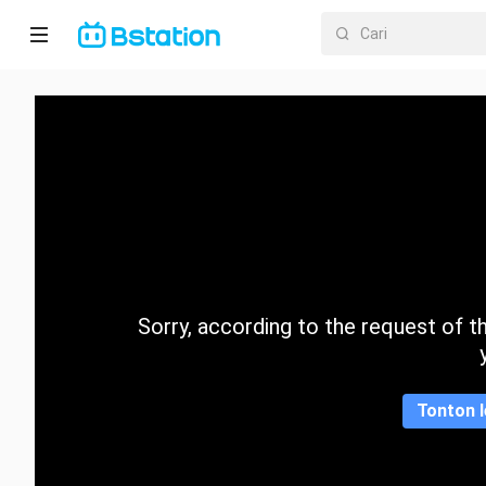
Halaman
utama
Anime
Dracin
Trending
Sorry, according to the request of the
Kategori
Tonton l