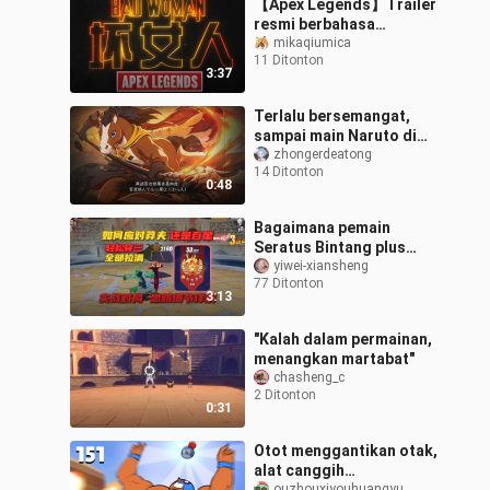
【Apex Legends】Trailer
resmi berbahasa
Mandarin “Sang Wanita
mikaqiumica
11 Ditonton
Jahat Sejati”
3:37
Terlalu bersemangat,
sampai main Naruto di
Genshin Impact!
zhongerdeatong
14 Ditonton
0:48
Bagaimana pemain
Seratus Bintang plus
Seratus Kemenangan
yiwei-xiansheng
77 Ditonton
menghadapi si nekat
3:13
Seratus Bintang?
Menemb
"Kalah dalam permainan,
menangkan martabat"
chasheng_c
2 Ditonton
0:31
Otot menggantikan otak,
alat canggih
ouzhouxiyouhuangyu