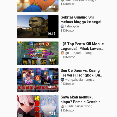
menggantikan pemikiran
1 Ditonton
【Momen Seru Brawl
8:04
Stars #151】
Sekitar Gunung Shi
meluas hingga ke segala
penjuru
fatiaoyou
1 Ditonton
10:15
【5 Top Penta Kill Mobile
Legends】Pihak Lawan:
Kerusakan ini benar-
gu___iajiadi___iang
0 Ditonton
benar membuatku
3:26
terkejut!
Sun Ce Daun vs. Kuang
Tie versi Tiongkok: Duel
para raja lane,
wangzhedianfengsai
2 Ditonton
kemampuan individu Sun
13:15
Ce yang luar b
Saya akan memukul
siapa? Pemain Genshin
Impact menyaksikan
Qiedaidaibeijixiong
1 Ditonton
perkembangan terkini
7:58
menjelang versi 7.0