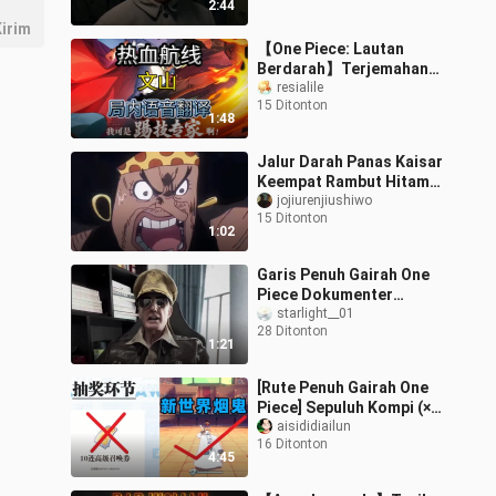
2:44
irim
【One Piece: Lautan
Berdarah】Terjemahan
Teks Mandarin–Jepang
resialile
15 Ditonton
untuk Suara Internal
1:48
Vinsmoke Sanji!
Jalur Darah Panas Kaisar
Keempat Rambut Hitam
(versi sulih suara)
jojiurenjiushiwo
15 Ditonton
1:02
Garis Penuh Gairah One
Piece Dokumenter
Legenda Jinbe Dunia
starlight__01
28 Ditonton
Baru#Bagian Penuh
1:21
Gairah One
Piece#Dokum
[Rute Penuh Gairah One
Piece] Sepuluh Kompi (×)
Perokok Dunia Baru (√)
aisididiailun
16 Ditonton
4:45