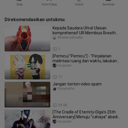
Suka
Favorit Saya
Unduh
Komentar
Direkomendasikan untukmu
Kepada Saudara Ultra! Ulasan
komprehensif UR Membius Breath
Ultra Brothers Edition! Semua bentuk
Mowanzahuobu
Mem
24:40
1
[Pemicu/"Pemicu"] - "Perjalanan
melintasi ruang dan waktu, lakukan
yang terbaik, dan saya akan menda
touguaxi
2:46
71
Jangan tonton video spam
Ruoyinshe
1:14
59.0K
[The Cradle of Eternity-Diga’s 25th
Anniversary] Menuju “cahaya” abadi
kita
touguaxi