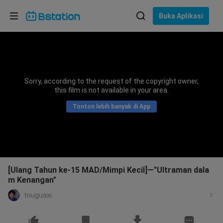
Pilih bahasa
Buka Aplikasi
English
Bahasa: Bahasa Indonesia
ภาษาไทย
Sorry, according to the request of the copyright owner,
asuk
this film is not available in your area.
Tiếng Việt
Tonton lebih banyak di App
Bahasa Indonesia
Bahasa Melayu
[Ulang Tahun ke-15 MAD/Mimpi Kecil]—"Ultraman dala
m Kenangan"
touguaxi