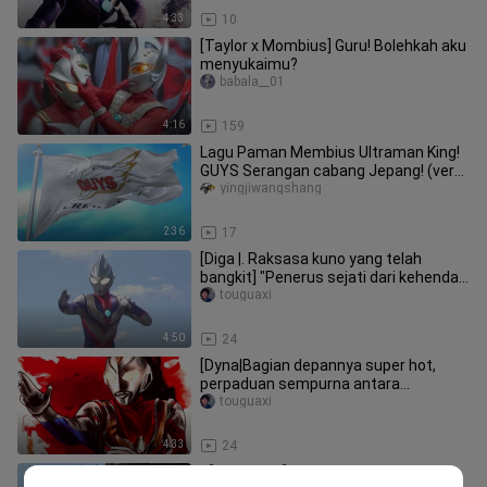
4:33
10
[Taylor x Mombius] Guru! Bolehkah aku
menyukaimu?
babala__01
4:16
159
Lagu Paman Membius Ultraman King!
GUYS Serangan cabang Jepang! (versi
lirik)
yingjiwangshang
2:36
17
[Diga |. Raksasa kuno yang telah
bangkit] "Penerus sejati dari kehendak
cahaya"
touguaxi
4:50
24
[Dyna|Bagian depannya super hot,
perpaduan sempurna antara
"Ultraman Dyna" dan "Cradle of
touguaxi
Eternity"
4:33
24
【Membius】Bakar Leo! Mata singa