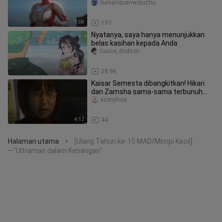
favorit para Ultra Bersaudara.
liunianquanwojuzhu
1:04
193
Nyatanya, saya hanya menunjukkan
belas kasihan kepada Anda
louise_dodson
3:56
28.9K
Kaisar Semesta dibangkitkan! Hikari
dan Zamsha sama-sama terbunuh
dalam satu pukulan, bagaimana Mebi
azenjihua
4:12
44
Halaman utama
[Ulang Tahun ke-15 MAD/Mimpi Kecil]
>
—"Ultraman dalam Kenangan"