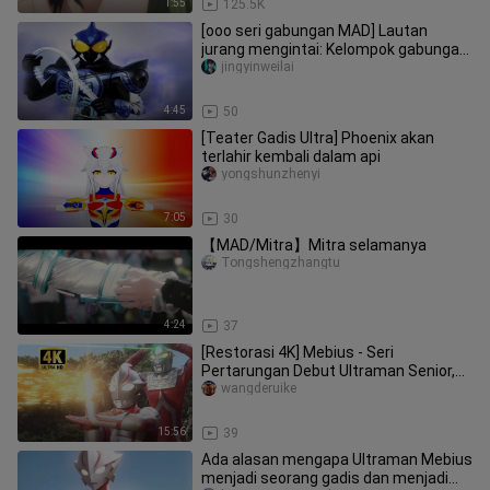
1:55
125.5K
[ooo seri gabungan MAD] Lautan
jurang mengintai: Kelompok gabungan
Shuiying
jingyinweilai
4:45
50
[Teater Gadis Ultra] Phoenix akan
terlahir kembali dalam api
yongshunzhenyi
7:05
30
【MAD/Mitra】Mitra selamanya
Tongshengzhangtu
4:24
37
[Restorasi 4K] Mebius - Seri
Pertarungan Debut Ultraman Senior,
Episode 4 (Pertarungan yang
wangderuike
Menyenan
15:56
39
Ada alasan mengapa Ultraman Mebius
menjadi seorang gadis dan menjadi