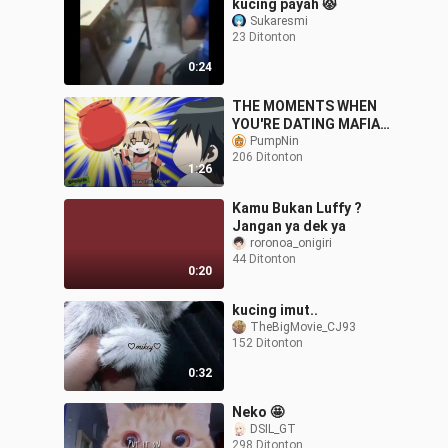
kucing payah 😾
Sukaresmi
23 Ditonton
0:24
THE MOMENTS WHEN
YOU'RE DATING MAFIA
BOSS' DAUGHTER -
PumpNin
206 Ditonton
FUNNY ANIME MOMENT
1:26
Kamu Bukan Luffy ?
Jangan ya dek ya
roronoa_onigiri
44 Ditonton
0:20
kucing imut..
TheBigMovie_CJ93
152 Ditonton
0:32
Neko 🤩
DSIL_GT
298 Ditonton