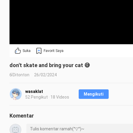
Suka
Favorit Saya
don't skate and bring your cat 😅
6 Ditonton
26/02/2024
wasaklat
Mengikuti
52 Pengikut · 18 Videos
Komentar