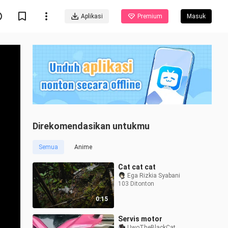
Aplikasi
Premium
Masuk
Direkomendasikan untukmu
Semua
Anime
Cat cat cat
Ega Rizkia Syabani
103 Ditonton
0:15
Servis motor
UwoTheBlackCat