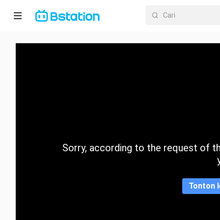
Halaman
utama
Anime
Dracin
Trending
Sorry, according to the request of the
Kategori
Tonton l