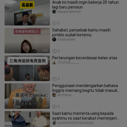
Anak ini masih ingin bekerja 20 tahun
lagi baru pensiun
lidagangbenren
1:40
0
Sahabat, penyebab kamu masih
jomblo sudah ketemu
xiaoliyajieer
0:52
0
Pertarungan kecerdasan kelas atas
zhuihedi______
0:45
0
Penggunaan mendengarkan bahasa
Inggris memang begitu tidak masuk
akal…
atizhang-
0:35
0
Saat kamu meminta uang kepada
ayahmu vs saat kerabat meminjam
uang dari ayahmu
woshiwoshimaxiaotiao