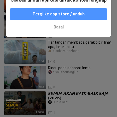
2024
44:07
1
Pergi ke app store / unduh
Tingkat kekuatan nasional menurun
100 kali lipat
erzhuchibaole
Batal
2:11
0
Tantangan membaca gerak bibir: lihat
apa, lakukan itu
qianbaiyuanzhang
1:54
0
Rindu pada sahabat lama
aiyouzhoubinglun
0:53
0
𝙎𝙀𝙈𝙐𝘼 𝘼𝙆𝘼𝙉 𝘽𝘼𝙄𝙆-𝘽𝘼𝙄𝙆 𝙎𝘼𝙅𝘼
(𝟮𝟬𝟮𝟲)
Dunia Gila!
1:50:59
4