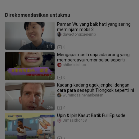
Direkomendasikan untukmu
Paman Wu yang baik hati yang sering
meminjam mobil 2
dayaotongxueremix
4:13
0
Mengapa masih saja ada orang yang
mempercayai rumor palsu seperti
ini??
shibeibeishuo
0:37
0
Kadang-kadang agak jengkel dengan
cara para sesepuh Tiongkok seperti ini
wumingzaihenanbenren
0:56
0
Upin & Ipin Kasut Batik Full Episode
Dimasitho468
16:07
7