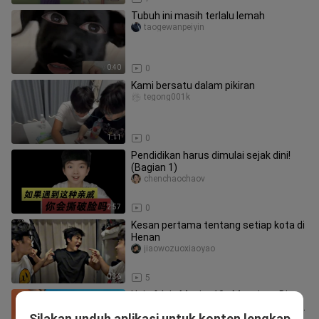
Tubuh ini masih terlalu lemah
taogewanpeiyin
0:40
0
Kami bersatu dalam pikiran
tegong001k
1:11
0
Pendidikan harus dimulai sejak dini!
(Bagian 1)
chenchaochaov
2:57
0
Kesan pertama tentang setiap kota di
Henan
jiaowozuoxiaoyao
0:36
5
Upin & Ipin Musim 18 - Menginap Di
Rumah Atok Dalang Upin Ipin Terbaru
Silakan unduh aplikasi untuk konten lengkap
Dimasitho468