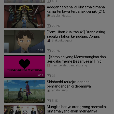
1:38
684
Adegan terkenal di Gintama dimana
kamu tertawa terbahak-bahak (21)
Santo Pelindung Gintoki
xiaolanxiao___
10:54
22.2K
[Pemulihan kualitas 4K] Orang asing
sepuluh tahun kemudian, Conan
ternyata sudah mati?
Zhikoukouqubi
3:52
22.7K
【Kambing yang Menyenangkan dan
Serigala/meme Besar Besar】hip
mianbeishiquandabutang
0:37
37
Shinbashi terkejut dengan
pemandangan di depannya
yinshijiang-
2:13
5.1K
Mungkin hanya orang yang menyukai
Gintama yang akan melihatnya