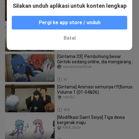
pada laba-laba
Silakan unduh aplikasi untuk konten lengkap
yinshijiang-
2:35
2.8K
Pergi ke app store / unduh
[Re:Zero − Starting Life in Another
World] Adegan Klasik Rem
Mapodoufuqijiandian
Batal
5:54
899
[Gintama 33]: Pembohong besar
Gintoki sedang online, dia mengarang
cerita Mokichi untuk menipu Tianr
wasaixiaoshimei
3:35
47
[Gintama] Animasi semunyaﾉ弐Bonus
Volume 1 (01-04&06)
nandu1
12:47
468
[Modifikasi Saint Seiya] Tiga dewa
bergerak maju
KIRA_daze