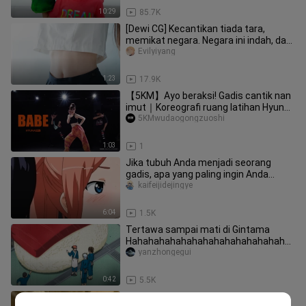
10:29
85.7K
[Dewi CG] Kecantikan tiada tara,
memikat negara. Negara ini indah, dan
keindahannya seperti batu gio
Evilyiyang
1:23
17.9K
【5KM】Ayo beraksi! Gadis cantik nan
imut｜Koreografi ruang latihan Hyuna
untuk “BABE” benar‑benar memb
5KMwudaogongzuoshi
1:03
1
Jika tubuh Anda menjadi seorang
gadis, apa yang paling ingin Anda
lakukan? Edisi 7
kaifeijidejingye
6:04
1.5K
Tertawa sampai mati di Gintama
Hahahahahahahahahahahahahahaha
hahahahahahahahahahahahahahahah
yanzhongegui
ahahahah
0:42
5.5K
Aku tidak menyangka Gintoki takut