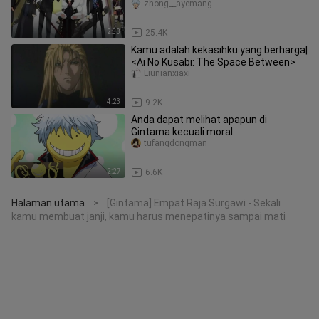
zhong__ayemang
2:33
25.4K
Kamu adalah kekasihku yang berharga|
<Ai No Kusabi: The Space Between>
Liunianxiaxi
4:23
9.2K
Anda dapat melihat apapun di
Gintama kecuali moral
tufangdongman
2:27
6.6K
Halaman utama
[Gintama] Empat Raja Surgawi - Sekali
>
kamu membuat janji, kamu harus menepatinya sampai mati