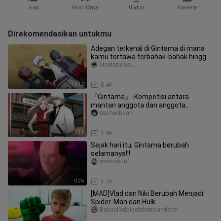
Suka
Favorit Saya
Unduh
Komentar
Direkomendasikan untukmu
Adegan terkenal di Gintama di mana
kamu tertawa terbahak-bahak hingga
menangis (53)
xiaolanxiao___
10:12
8.4K
『Gintama』-Kompetisi antara
mantan anggota dan anggota
Gintama saat ini
nai-hechuan
2:11
1.9K
Sejak hari itu, Gintama berubah
selamanya!!!
momokun1
0:26
1.1K
[MAD]Vlad dan Niki Berubah Menjadi
Spider-Man dan Hulk
Bakuailedaigeishenbianderen