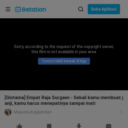
Pilih bahasa
Buka Aplikasi
English
Bahasa: Bahasa Indonesia
ภาษาไทย
Sorry, according to the request of the copyright owner,
asuk
this film is not available in your area.
Tiếng Việt
Tonton lebih banyak di App
Bahasa Indonesia
Bahasa Melayu
[Gintama] Empat Raja Surgawi - Sekali kamu membuat j
anji, kamu harus menepatinya sampai mati
Mapodoufuqijiandian