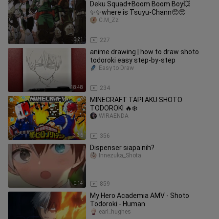
Deku Squad+Boom Boom Boy💥
✨✨where is Tsuyu-Chann🥺🥺
C.M_Zz
0:21
227
anime drawing | how to draw shoto
todoroki easy step-by-step
Easy to Draw
18:48
234
MINECRAFT TAPI AKU SHOTO
TODOROKI 🔥❄️
WIRAENDA
3:36
356
Dispenser siapa nih?
Innezuka_Shota
0:14
859
My Hero Academia AMV - Shoto
Todoroki - Human
earl_hughes