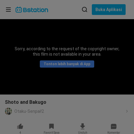
Pilih bahasa
Buka Aplikasi
English
Bahasa: Bahasa Indonesia
ภาษาไทย
Sorry, according to the request of the copyright owner,
asuk
this film is not available in your area.
Tiếng Việt
Tonton lebih banyak di App
Bahasa Indonesia
Bahasa Melayu
Shoto and Bakugo
Otaku-Senpai!2
4
Favorit Saya
Unduh
Komentar