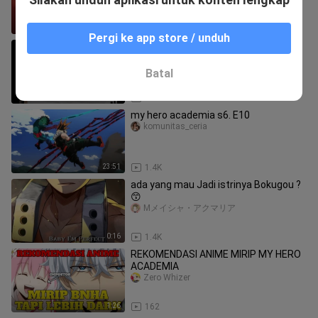
0:12
2.9K
Pergi ke app store / unduh
shoto todoroki
_Kobo-Kanaeru_
Batal
0:16
38
my hero academia s6. E10
komunitas_ceria
23:51
1.4K
ada yang mau Jadi istrinya Bokugou ?
😙
Mメイシャ・アクマリア
0:16
1.4K
REKOMENDASI ANIME MIRIP MY HERO
ACADEMIA
Zero Whizer
1:26
162