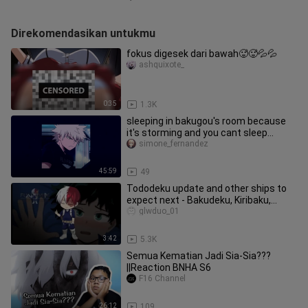
Direkomendasikan untukmu
fokus digesek dari bawah🥵🥵💦💦
ashquixote_
0:35
1.3K
sleeping in bakugou's room because
it's storming and you cant sleep
[playlist]
simone_fernandez
45:59
49
Tododeku update and other ships to
expect next - Bakudeku, Kiribaku,
Izuocha /Todomomo
glwduo_01
3:42
5.3K
Semua Kematian Jadi Sia-Sia???
||Reaction BNHA S6
F16 Channel
26:12
109