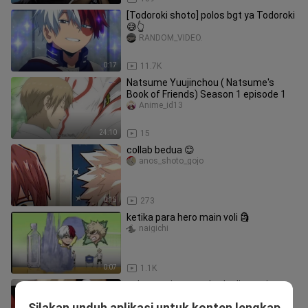
[Todoroki shoto] polos bgt ya Todoroki
😅👆
RANDOM_VIDEO.
0:17
11.7K
Natsume Yuujinchou ( Natsume's
Book of Friends) Season 1 episode 1
Anime_id13
24:10
15
collab bedua 😊
anos_shoto_gojo
0:15
273
ketika para hero main voli 🗿
naigichi
0:07
1.1K
cakep tapi sayang beda dimensi
Zy.qiezii
Silakan unduh aplikasi untuk konten lengkap