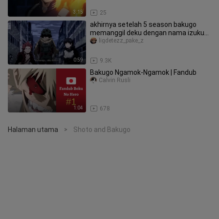
3:15
25
akhirnya setelah 5 season bakugo
memanggil deku dengan nama izuku
😭
ligdetezz_pake_z
0:59
9.3K
Bakugo Ngamok-Ngamok | Fandub
Calvin Rusli
1:04
678
Halaman utama
Shoto and Bakugo
>