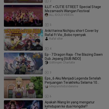
5:19
2
ILLIT × CUTIE STREET Special Stage
Mezamashi Wangan Festival
ALL IDOLS VIDEOs
3:17
3
Arikittarina Nichijou short Cover by
Rafal ft Vio_Bobo nyenyak
Rafal alter
1:31
4
Ep - 7 Dragon Raja -The Blazing Dawn
Dub Jepang [SUB INDO]
Göttingen Charlotte
23:41
3
Eps_6 Aku Menjadi Legenda Setelah
Perjuangan Terakhirku Selama 10
Tahun
telegramhidoridenime
23:40
6
Apakah Wang lin yang mengatur
kehidupan ke dua Hongdia⁉️