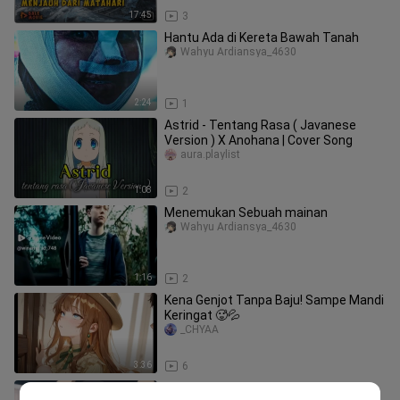
17:45
3
Hantu Ada di Kereta Bawah Tanah
Wahyu Ardiansya_4630
2:24
1
Astrid - Tentang Rasa ( Javanese
Version ) X Anohana | Cover Song
aura.playlist
1:08
2
Menemukan Sebuah mainan
Wahyu Ardiansya_4630
1:16
2
Kena Genjot Tanpa Baju! Sampe Mandi
Keringat 🥵💦
_CHYAA
3:36
6
KEKUATAN SHADOW BERASAL DARI