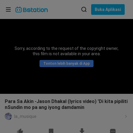
Pilih bahasa
Buka Aplikasi
English
Bahasa: Bahasa Indonesia
ภาษาไทย
Sorry, according to the request of the copyright owner,
asuk
this film is not available in your area.
Tiếng Việt
Tonton lebih banyak di App
Bahasa Indonesia
Bahasa Melayu
Para Sa Akin -Jason Dhakal (lyrics video) 'Di kita pipiliti
nSundin mo pa ang iyong damdamin
la_musique