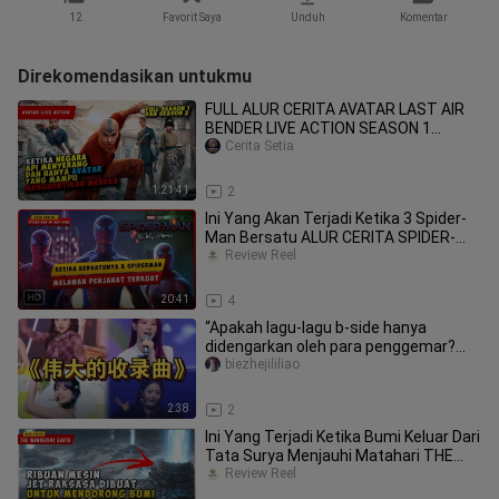
12
Favorit Saya
Unduh
Komentar
Direkomendasikan untukmu
FULL ALUR CERITA AVATAR LAST AIR
BENDER LIVE ACTION SEASON 1
SAMPAI SEASON 2
Cerita Setia
1:21:41
2
Ini Yang Akan Terjadi Ketika 3 Spider-
Man Bersatu ALUR CERITA SPIDER-
MAN NO WAY
Review Reel
20:41
4
“Apakah lagu-lagu b-side hanya
didengarkan oleh para penggemar?
Mengulas lima generasi girl group de
biezhejililiao
2:38
2
Ini Yang Terjadi Ketika Bumi Keluar Dari
Tata Surya Menjauhi Matahari THE
WANDE
Review Reel