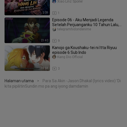
Xiao Linz Spoiler
2:09
1
Episode 06 - Aku Menjadi Legenda
Setelah Perjuanganku 10 Tahun Lalu,
Sekarang Me
telegramhidoridenime
23:40
9
Kanojo ga Koushaku-tei ni Itta Riyuu
episode 6 Sub Indo
Kang Dio Official
19:58
3
Halaman utama
Para Sa Akin -Jason Dhakal (lyrics video) 'Di
>
kita pipilitinSundin mo pa ang iyong damdamin