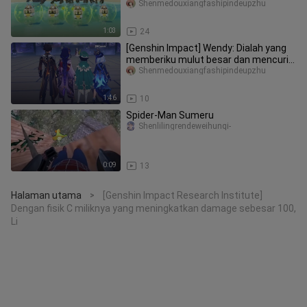
Shenmedouxiangfashipindeupzhu
1:03
24
[Genshin Impact] Wendy: Dialah yang
memberiku mulut besar dan mencuri
Hati Tuhanku
Shenmedouxiangfashipindeupzhu
1:46
10
Spider-Man Sumeru
Shenlilingrendeweihunqi-
0:09
13
Halaman utama
[Genshin Impact Research Institute]
>
Dengan fisik C miliknya yang meningkatkan damage sebesar 100,
Li