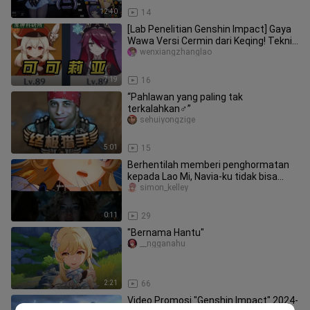
12:40
14
[Lab Penelitian Genshin Impact] Gaya
Wawa Versi Cermin dari Keqing! Teknik
Double Diffusion + Reduct
wenxiangzhanglao
7:19
16
“Pahlawan yang paling tak
terkalahkan♂”
sehuiyongzige
5:01
15
Berhentilah memberi penghormatan
kepada Lao Mi, Navia-ku tidak bisa
makan dengan pisau
simon_kelley
0:11
29
"Bernama Hantu"
__ngganahu
2:21
66
Video Promosi "Genshin Impact" 2024-