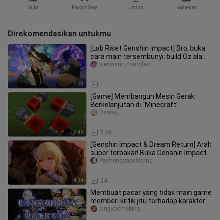
Suka
Favorit Saya
Unduh
Komentar
Direkomendasikan untukmu
[Lab Riset Genshin Impact] Bro, buka
cara main tersembunyi: build Oz ala
“perut besar”, output di la
wenxiangzhanglao
7:38
1
[Game] Membangun Mesin Gerak
Berkelanjutan di "Minecraft"
Danhe_
3:46
7.9K
[Genshin Impact & Dream Return] Arah
super terbakar! Buka Genshin Impact
(versi subtitle) dengan Fox Fairy Little
Paimengyaochitang
Matchmaker
4:14
24
Membuat pacar yang tidak main game
memberi kritik jitu terhadap karakter
Honkai: Star Rail (bagian 2
bingyaomebing