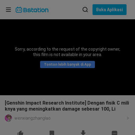
Pilih bahasa
Buka Aplikasi
English
Bahasa: Bahasa Indonesia
ภาษาไทย
Sorry, according to the request of the copyright owner,
asuk
this film is not available in your area.
Tiếng Việt
Tonton lebih banyak di App
Bahasa Indonesia
Bahasa Melayu
[Genshin Impact Research Institute] Dengan fisik C mili
knya yang meningkatkan damage sebesar 100, Li
wenxiangzhanglao