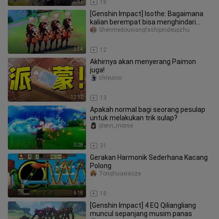
0:41
18
[Genshin Impact] Isothe: Bagaimana
kalian berempat bisa menghindari
satu cedera jatuh?
Shenmedouxiangfashipindeupzhu
2:34
12
Akhirnya akan menyerang Paimon
juga!
shiyuioo
12:12
13
Apakah normal bagi seorang pesulap
untuk melakukan trik sulap?
glenn_morse
0:28
31
Gerakan Harmonik Sederhana Kacang
Polong
Tonghuaxiaoze
6:18
18
[Genshin Impact] 4 EQ Qiliangliang
muncul sepanjang musim panas