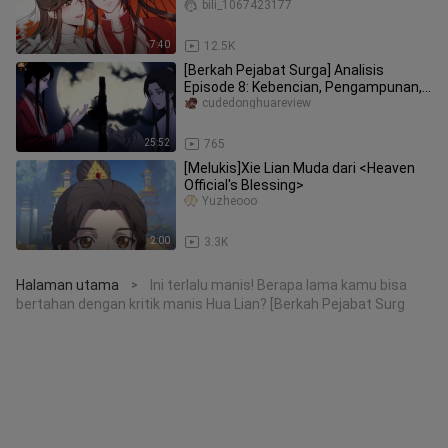
bili_1067423177
7:40
12.5K
[Berkah Pejabat Surga] Analisis
Episode 8: Kebencian, Pengampunan,
dan Pengorbanan
cudedonghuareview
25:52
765
[Melukis]Xie Lian Muda dari <Heaven
Official's Blessing>
Yuzheooo
2:00
3.3K
Halaman utama
Ini terlalu manis! Berapa lama kamu bisa
>
bertahan dengan kritik manis Hua Lian? [Berkah Pejabat Surg