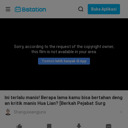
Pilih bahasa
Buka Aplikasi
English
Bahasa: Bahasa Indonesia
ภาษาไทย
Sorry, according to the request of the copyright owner,
asuk
this film is not available in your area.
Tiếng Việt
Tonton lebih banyak di App
Bahasa Indonesia
Bahasa Melayu
Ini terlalu manis! Berapa lama kamu bisa bertahan deng
an kritik manis Hua Lian? [Berkah Pejabat Surg
Shanguixiangjuna