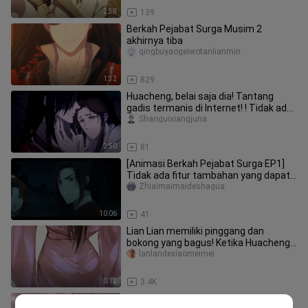
2:38
139
Berkah Pejabat Surga Musim 2
akhirnya tiba
qingbuyaogeiwotanlianmin
1:32
829
Huacheng, belai saja dia! Tantang
gadis termanis di Internet! ! Tidak ada
yang lebih manis dari ini,
Shanguixiangjuna
2:50
81
[Animasi Berkah Pejabat Surga·EP1]
Tidak ada fitur tambahan yang dapat
disembunyikan dalam analisis
Zhiaimaimaideshagua
10:06
41
Lian Lian memiliki pinggang dan
bokong yang bagus! Ketika Huacheng
melihatnya, dia masih harus memak
lanlandexiaomeimei
0:12
3.4K
Saya tidak percaya mereka hanya