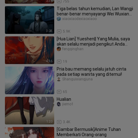
2:36
755
Tiga belas tahun kemudian, Lan Wangji
benar-benar menyayangi Wei Wuxian
tanpa batas apa pun!!!
xiaoxiaodexiaoxiaoo
3:08
5.9K
[Hua Lian] Yueshen|| Yang Mulia, saya
akan selalu menjadi pengikut Anda
yang paling setia!
fengqinghan
4:36
19
Pria bau memang selalu jatuh cinta
pada setiap wanita yang ditemui!
Shanguixiangjuna
2:48
65
Hualian
jiemo1
1:20
3.4K
[Gambar Bermusik]Anime Tuhan
Memberkati Orang-orang