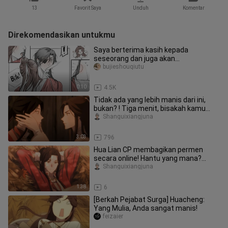
13
Favorit Saya
Unduh
Komentar
Direkomendasikan untukmu
Saya berterima kasih kepada
seseorang dan juga akan
mendeklarasikan kedaulatan!
bujieshouqiutu
0:10
4.5K
Tidak ada yang lebih manis dari ini,
bukan? ! Tiga menit, bisakah kamu
menahan tawamu?
Shanguixiangjuna
3:03
796
Hua Lian CP membagikan permen
secara online! Hantu yang mana?
Tentu saja itu kamu, hantu sialan!
Shanguixiangjuna
1:38
6
[Berkah Pejabat Surga] Huacheng:
Yang Mulia, Anda sangat manis!
feizaier