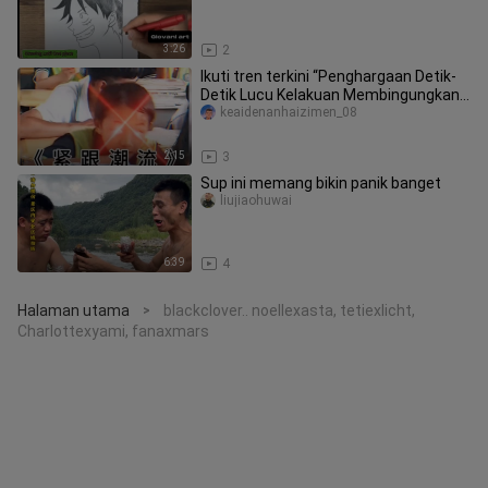
3:26
2
Ikuti tren terkini “Penghargaan Detik-
Detik Lucu Kelakuan Membingungkan
Manusia”
keaidenanhaizimen_08
2:15
3
Sup ini memang bikin panik banget
liujiaohuwai
6:39
4
Halaman utama
blackclover.. noellexasta, tetiexlicht,
>
Charlottexyami, fanaxmars