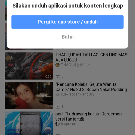
Indonesia
Silakan unduh aplikasi untuk konten lengkap
natsuki subaru aura
23:41
5
Pergi ke app store / unduh
First Time Gambar Gaun Berdetail,
WDYT? [Speedpaint]
myonXD
Batal
1:08
6
THACIII,UDAH TAU LAGI GENTING MASI
AJA LUCUU
THACI.메탈카드봇
0:20
2
“Rencana Koleksi Sejuta Wanita
Cantik” No.80 Si Bocah Nakal Pudding
Telur
xuexiaobanxiang_03
1:32
1
part (1): drawing kartun Doraemon
versi fantart😱
bagaz art