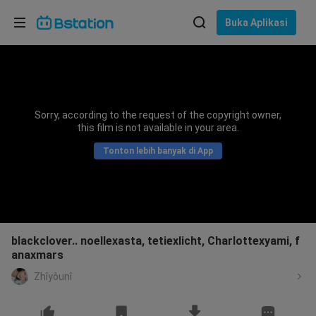
Pilih bahasa
Buka Aplikasi
English
Bahasa: Bahasa Indonesia
ภาษาไทย
Sorry, according to the request of the copyright owner,
asuk
this film is not available in your area.
Tiếng Việt
Tonton lebih banyak di App
Bahasa Indonesia
Bahasa Melayu
blackclover.. noellexasta, tetiexlicht, Charlottexyami, f
anaxmars
Zhîyôunî