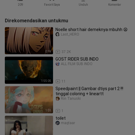
209
Favorit Saya
Unduh
Komentar
Direkomendasikan untukmu
Noelle short hair demeknya mbuhh 😫
Last_HERO
0:19
37.2K
GOST RIDER SUB INDO
ALL FILM SUB INDO
1:55:05
11
Speedpaint || Gambar dtiys part 2 !!!
tinggal coloring + lineartt
Rin Tanuski
1:01
1
toilet
magtaar