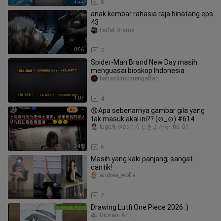
1:22
8
anak kembar rahasia raja binatang eps
43
Ferfat Drama
0:56
3
Spider-Man Brand New Day masih
menguasai bioskop Indonesia
bahasfilmbarengaffan
1:07
4
😧Apa sebenarnya gambar gila yang
tak masuk akal ini?? (⊙_⊙) #614
lugeあやのこうじきよたか_06_01
2:45
6
Masih yang kaki panjang, sangat
cantik!
andrea_wolfe
1:06
2
Drawing Lutfi One Piece 2026 :)
Giovani Art