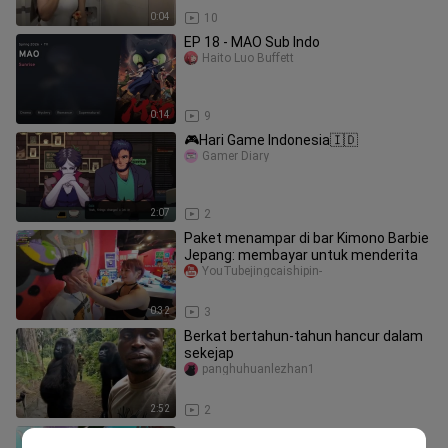
0:04
10
EP 18 - MAO Sub Indo
Haito Luo Buffett
0:14
9
🎮Hari Game Indonesia🇮🇩
Gamer Diary
2:07
2
Paket menampar di bar Kimono Barbie
Jepang: membayar untuk menderita
YouTubejingcaishipin-
0:32
3
Berkat bertahun-tahun hancur dalam
sekejap
panghuhuanlezhan1
2:52
2
Neko to Ryuu Episode 6 Subtitle