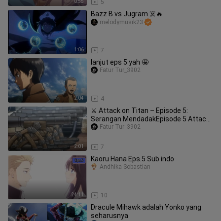
0:55
5
Bazz B vs Jugram ☠️🔥
melodymusik23
1:06
7
lanjut eps 5 yah 🤩
Fatur Tur_3902
2:04
4
⚔️ Attack on Titan – Episode 5:
Serangan MendadakEpisode 5 Attack
on Titan melanjutkan perjuangan Er
Fatur Tur_3902
2:01
7
Kaoru Hana Eps.5 Sub indo
Andhika Sobastian
24:11
10
Dracule Mihawk adalah Yonko yang
seharusnya