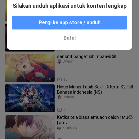
ashquixote_
Silakan unduh aplikasi untuk konten lengkap
0:36
13
Pergi ke app store / unduh
AMV Genshin Impact x Zoltraak!
d.amv17
Batal
1:36
4
sensitif banget sih mbaa😆😆
Dwixy_
2:01
10
Hidup Manis Tabib Sakti Di Kota S2 Full
Bahasa Indonesia (NS)
jorinea
2:36:32
4
Ketika pria biasa emuach calon ratu🥵
| amv
xmndaw_