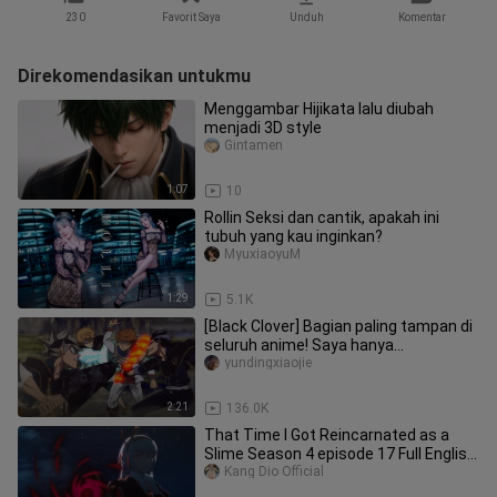
230
Favorit Saya
Unduh
Komentar
Direkomendasikan untukmu
Menggambar Hijikata lalu diubah
menjadi 3D style
Gintamen
1:07
10
Rollin Seksi dan cantik, apakah ini
tubuh yang kau inginkan?
MyuxiaoyuM
1:29
5.1K
[Black Clover] Bagian paling tampan di
seluruh anime! Saya hanya
menontonnya N kali!
yundingxiaojie
2:21
136.0K
That Time I Got Reincarnated as a
Slime Season 4 episode 17 Full English
Sub
Kang Dio Official