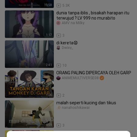
19:58
5.3K
dunia tanpa iblis , bisakah harapan itu
terwujud ? LV 999 no murabito
AMV na Milky
1:17
3
di kereta😧
Dwixy_
2:41
10
ORANG PALING DIPERCAYA OLEH GARP
ANIMEMULTIVERSE08
1:06
2
malah seperti kucing dan tikus
nanahoshikawai
0:59
3
tatapan pengering vejuh😂