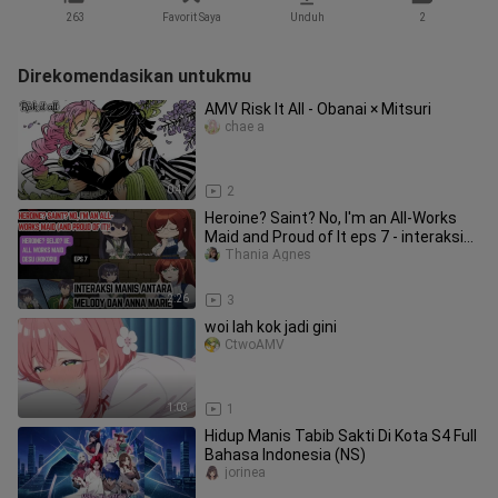
263
Favorit Saya
Unduh
2
Direkomendasikan untukmu
AMV Risk It All - Obanai × Mitsuri
chae a
0:47
2
Heroine? Saint? No, I'm an All-Works
Maid and Proud of It eps 7 - interaksi
manis melody dan marie
Thania Agnes
2:26
3
woi lah kok jadi gini
CtwoAMV
1:03
1
Hidup Manis Tabib Sakti Di Kota S4 Full
Bahasa Indonesia (NS)
jorinea