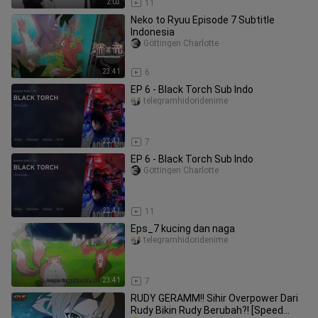
2:03
11
Neko to Ryuu Episode 7 Subtitle
Indonesia
Göttingen Charlotte
23:41
6
EP 6 - Black Torch Sub Indo
telegramhidoridenime
23:41
7
EP 6 - Black Torch Sub Indo
Göttingen Charlotte
23:41
11
Eps_7 kucing dan naga
telegramhidoridenime
23:41
7
RUDY GERAMM!! Sihir Overpower Dari
Rudy Bikin Rudy Berubah?! [Speed