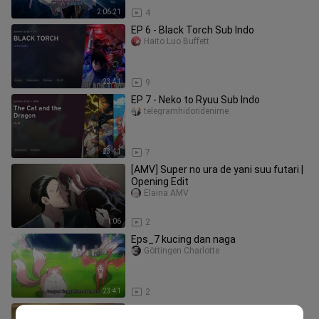
2:06:21
4
EP 6 - Black Torch Sub Indo
Haito Luo Buffett
23:41
9
EP 7 - Neko to Ryuu Sub Indo
telegramhidoridenime
23:41
7
[AMV] Super no ura de yani suu futari |
Opening Edit
Elaina AMV
1:06
2
Eps_7 kucing dan naga
Göttingen Charlotte
23:41
2
Eps_6 Gambar Ini, Lalu Mati