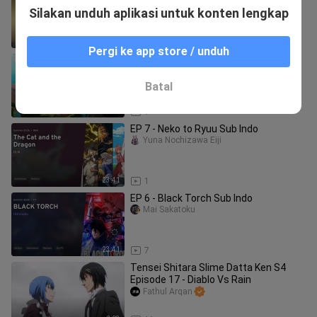
Yuna Nochizawa Eiji
Silakan unduh aplikasi untuk konten lengkap
23:25
1
Pergi ke app store / unduh
Neko to Ryuu Episode 7 Subtitle
Indonesia
telegramhidoridenime
Batal
23:41
1
EP 7 - Neko to Ryuu Sub Indo
Yuna Nochizawa Eiji
23:41
1
EP 6 - Black Torch Sub Indo
Mai Sakatoku
23:41
7
Tensei Shitara Slime Datta Ken S4
Episode 17 - Diablo Vs Rain
Fathul Arqan