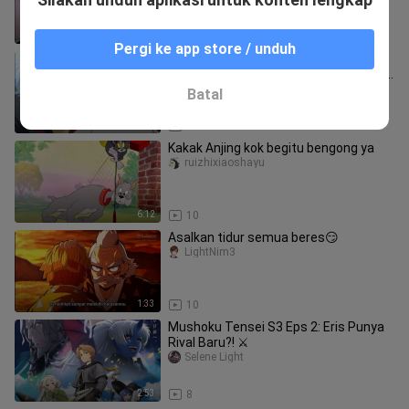
1:20
9
Pergi ke app store / unduh
Sempet2nya pas lgi dikejer samurai
malah izin nonton acara TV jam 4 sore
😭
Gintamen
Batal
1:24
12
Kakak Anjing kok begitu bengong ya
ruizhixiaoshayu
6:12
10
Asalkan tidur semua beres😏
LightNim3
1:33
10
Mushoku Tensei S3 Eps 2: Eris Punya
Rival Baru?! ⚔️
Selene Light
2:53
8