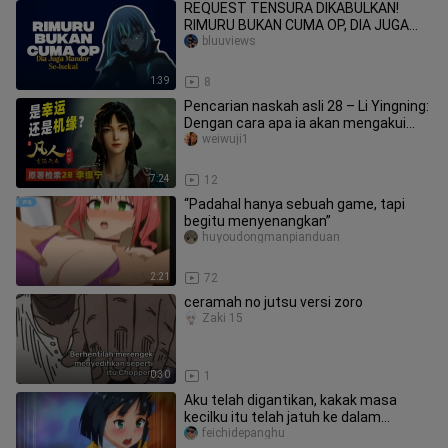
REQUEST TENSURA DIKABULKAN!
RIMURU BUKAN CUMA OP, DIA JUGA
MANDOR SE-ISekai 😭
bluuviews
1:39
8
Pencarian naskah asli 28 – Li Yingning:
Dengan cara apa ia akan mengakui
identitasnya di hadapan Han
weiwuji1
7:24
12
“Padahal hanya sebuah game, tapi
begitu menyenangkan”
huyoudongmanpianduan
2:21
72
ceramah no jutsu versi zoro
Zaki 15
0:30
1
Aku telah digantikan, kakak masa
kecilku itu telah jatuh ke dalam
keburukan
feichidepanghu