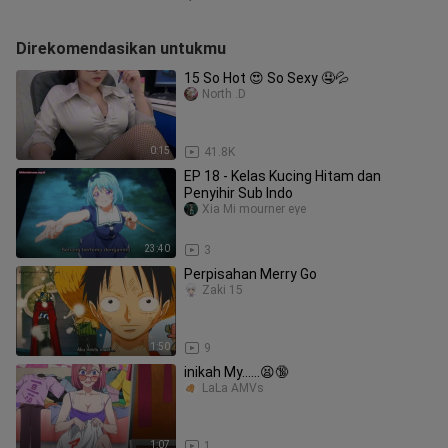
Direkomendasikan untukmu
15 So Hot 😍 So Sexy 🤤💦
North .D
0:15
41.8K
EP 18 - Kelas Kucing Hitam dan
Penyihir Sub Indo
Xia Mi mourner eye
23:40
3
Perpisahan Merry Go
Zaki 15
1:50
9
inikah My......😫🔞
LaLa AMVs
1:07
1