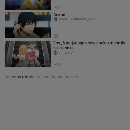
0:58
11
Anime
Wahyu Ardiansya_4630
0:17
1
Eps_6 perjuangan cewe pulau merintis
bikin komik
girl party 1
23:25
3
Halaman utama
hot Japanese girls
>