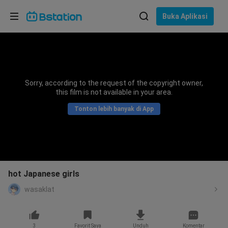
Pilih bahasa
Buka Aplikasi
English
Bahasa: Bahasa Indonesia
ภาษาไทย
Sorry, according to the request of the copyright owner,
asuk
this film is not available in your area.
Tiếng Việt
Tonton lebih banyak di App
Bahasa Indonesia
Bahasa Melayu
hot Japanese girls
wasaklat
3
Favorit Saya
Unduh
Komentar