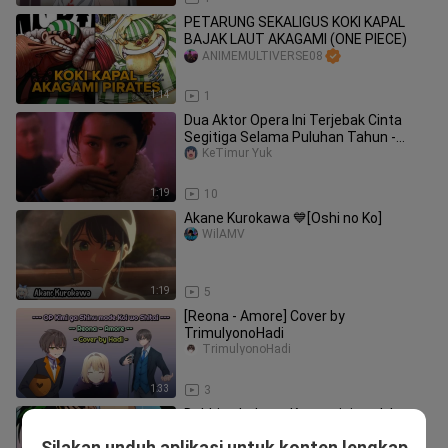
PETARUNG SEKALIGUS KOKI KAPAL
BAJAK LAUT AKAGAMI (ONE PIECE)
ANIMEMULTIVERSE08
1:14
1
Dua Aktor Opera Ini Terjebak Cinta
Segitiga Selama Puluhan Tahun -
Farewell My Concubine [Fanart]
KeTimur Yuk
1:19
10
Akane Kurokawa 💙[Oshi no Ko]
WilAMV
1:19
5
[Reona - Amore] Cover by
TrimulyonoHadi
TrimulyonoHadi
1:33
3
Dubbing bahasa Kanton ini agak lucu
juga
Silakan unduh aplikasi untuk konten lengkap
feichidepanghu