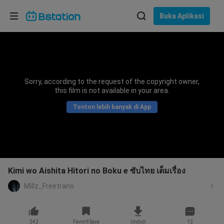
Pilih bahasa
Buka Aplikasi
English
Bahasa: Bahasa Indonesia
ภาษาไทย
Sorry, according to the request of the copyright owner,
asuk
this film is not available in your area.
Tiếng Việt
Tonton lebih banyak di App
Bahasa Indonesia
Bahasa Melayu
Kimi wo Aishita Hitori no Boku e ซับไทย เต็มเรื่อง
Millz_Freetrans
242
Favorit Saya
Unduh
12