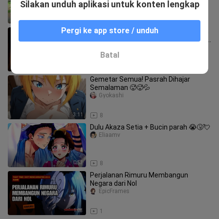
Silakan unduh aplikasi untuk konten lengkap
23:40
3
Pergi ke app store / unduh
TANGISAN TSUNADE! Rahasia Obrolan
Terakhir Jiraiya & Tsunade Yang Bikin
Air Mata Menetes!
RutoIndoTV
Batal
3:35
8
Gemetar Semua! Pasrah Dihajar
Semalaman 🥵🥵💦
Gyokashi
3:11
8
Dulu Akaza Setia + Bucin parah 😭🤧💘
Eliaamv
0:53
8
Perjalanan Rimuru Membangun
Negara dari Nol
EpicFrames
1:03
1