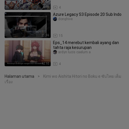
5:39
4
Azure Legacy S3 Episode 20 Sub Indo
donghive
23:36
15
Eps_14 merebut kembali ayang dan
tahta raja kesurupan
ardyn lucis caelum a
12:10
4
Halaman utama
Kimi wo Aishita Hitori no Boku e ซับไทย เต็ม
>
เรื่อง