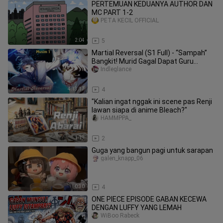
PERTEMUAN KEDUANYA AUTHOR DAN
MC PART 1-2
PETA KECIL OFFICIAL
2:04
5
Martial Reversal (S1 Full) - “Sampah”
Bangkit! Murid Gagal Dapat Guru
Rahasia & Jadi Dewa Tempur
Indleglance
4:13:17
4
"Kalian ingat nggak ini scene pas Renji
lawan siapa di anime Bleach?"
HAMMPPA_
1:19
2
Guga yang bangun pagi untuk sarapan
galen_knapp_06
0:30
4
ONE PIECE EPISODE GABAN KECEWA
DENGAN LUFFY YANG LEMAH
WiBoo Rabeck