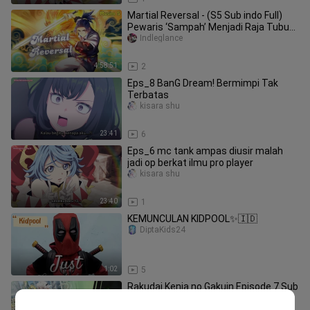
Martial Reversal - (S5 Sub indo Full)
Pewaris ‘Sampah’ Menjadi Raja Tubuh
Tertinggi di Benua Tianwu!
Indleglance
4:58:51
2
Eps_8 BanG Dream! Bermimpi Tak
Terbatas
kisara shu
23:41
6
Eps_6 mc tank ampas diusir malah
jadi op berkat ilmu pro player
kisara shu
23:40
1
KEMUNCULAN KIDPOOL✨🇮🇩
DiptaKids24
1:02
5
Rakudai Kenja no Gakuin Episode 7 Sub
Indo
kisara shu