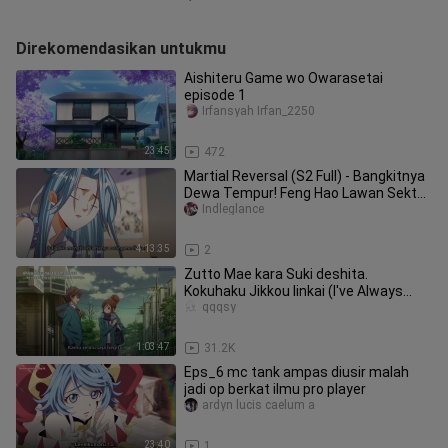
Direkomendasikan untukmu
Aishiteru Game wo Owarasetai
episode 1
Irfansyah Irfan_2250
23:45
472
Martial Reversal (S2 Full) - Bangkitnya
Dewa Tempur! Feng Hao Lawan Sekte
Iblis Bayangan!
Indleglance
4:13:35
2
Zutto Mae kara Suki deshita.
Kokuhaku Jikkou Iinkai (I've Always
Liked You) SUB ID (1)
qqqsy
1:03:47
31.2K
Eps_6 mc tank ampas diusir malah
jadi op berkat ilmu pro player
ardyn lucis caelum a
23:40
1