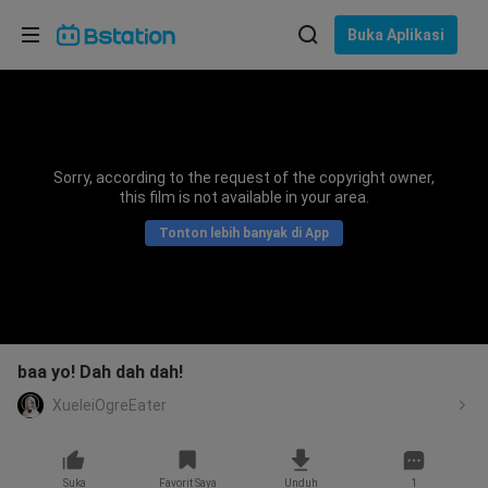
Pilih bahasa
Buka Aplikasi
English
Bahasa: Bahasa Indonesia
ภาษาไทย
Sorry, according to the request of the copyright owner,
asuk
this film is not available in your area.
Tiếng Việt
Tonton lebih banyak di App
Bahasa Indonesia
Bahasa Melayu
baa yo! Dah dah dah!
XueleiOgreEater
Suka
Favorit Saya
Unduh
1