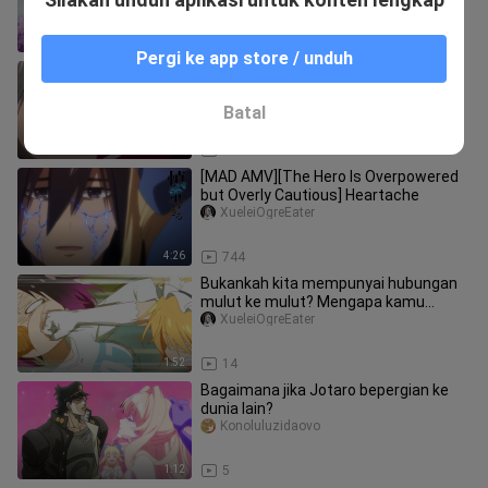
1:53
23
Pergi ke app store / unduh
Pria ini sangat baik~! !
Sanzhibulangxiong
Batal
0:22
120.9K
[MAD AMV][The Hero Is Overpowered
but Overly Cautious] Heartache
XueleiOgreEater
4:26
744
Bukankah kita mempunyai hubungan
mulut ke mulut? Mengapa kamu
memukulku begitu kamu muncul?
XueleiOgreEater
1:52
14
Bagaimana jika Jotaro bepergian ke
dunia lain?
Konoluluzidaovo
1:12
5