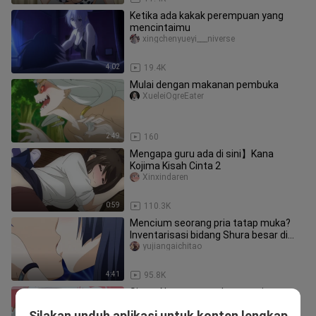
Ketika ada kakak perempuan yang
mencintaimu
xingchenyueyi___niverse
4:02
19.4K
Mulai dengan makanan pembuka
XueleiOgreEater
2:49
160
Mengapa guru ada di sini】Kana
Kojima Kisah Cinta 2
Xinxindaren
0:59
110.3K
Mencium seorang pria tatap muka?
Inventarisasi bidang Shura besar di
anime!
yujiangaichitao
4:41
95.8K
Siput: Aku sangat takut saat itu
XueleiOgreEater
Silakan unduh aplikasi untuk konten lengkap