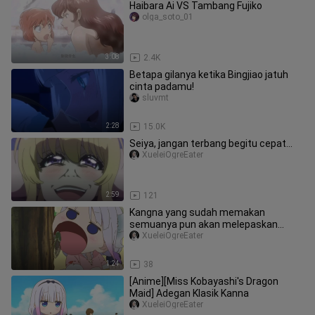
Haibara Ai VS Tambang Fujiko
olga_soto_01
3:08
2.4K
Betapa gilanya ketika Bingjiao jatuh
cinta padamu!
sluvmt
2:28
15.0K
Seiya, jangan terbang begitu cepat...
XueleiOgreEater
2:59
121
Kangna yang sudah memakan
semuanya pun akan melepaskan
makanan yang masuk ke dalam
XueleiOgreEater
mulutnya
1:24
38
[Anime][Miss Kobayashi's Dragon
Maid] Adegan Klasik Kanna
XueleiOgreEater