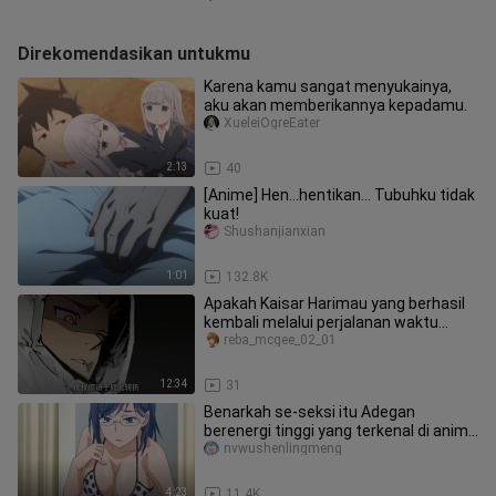
Direkomendasikan untukmu
Karena kamu sangat menyukainya,
aku akan memberikannya kepadamu.
XueleiOgreEater
2:13
40
[Anime] Hen...hentikan... Tubuhku tidak
kuat!
Shushanjianxian
1:01
132.8K
Apakah Kaisar Harimau yang berhasil
kembali melalui perjalanan waktu
mampu mengubah takdir kematian
reba_mcgee_02_01
12:34
31
Benarkah se-seksi itu Adegan
berenergi tinggi yang terkenal di anime
#46
nvwushenlingmeng
4:23
11.4K