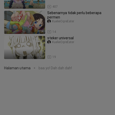
2:21
407
Sebenarnya tidak perlu beberapa
permen
XueleiOgreEater
3:04
14
steker universal
XueleiOgreEater
1:30
19
Halaman utama
baa yo! Dah dah dah!
>