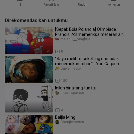
1
Favorit Saya
Unduh
Komentar
Direkomendasikan untukmu
[Sepak Bola Polandia] Olimpiade
Prancis, AS memeriksa meteran air
atlet
meishu___yinghua
1:33
0
"Saya melihat sekeliling dan tidak
menemukan tuhan" - Yuri Gagarin
beiwei__aopi-
0:23
180
Inilah binatang tua itu
mucangsensei
1:04
41
Baijia Ming
Choujichaoren