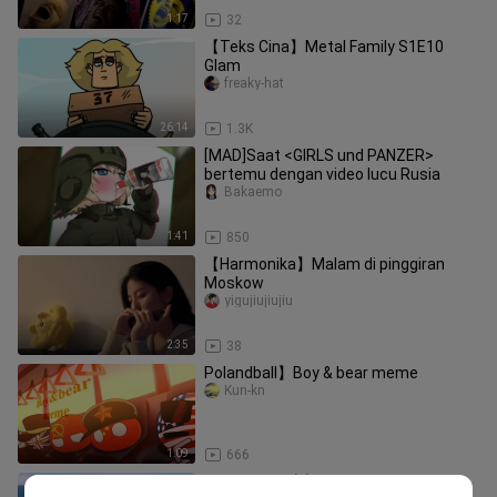
1:17
32
【Teks Cina】Metal Family S1E10
Glam
freaky-hat
26:14
1.3K
[MAD]Saat <GIRLS und PANZER>
bertemu dengan video lucu Rusia
Bakaemo
1:41
850
【Harmonika】Malam di pinggiran
Moskow
yigujiujiujiu
2:35
38
Polandball】Boy & bear meme
Kun-kn
1:09
666
Xiao Fanwai (2) Petualangan Bola di