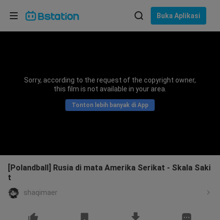
Pilih bahasa
Buka Aplikasi
English
Bahasa: Bahasa Indonesia
ภาษาไทย
Sorry, according to the request of the copyright owner,
asuk
this film is not available in your area.
Tiếng Việt
Tonton lebih banyak di App
Bahasa Indonesia
Bahasa Melayu
[Polandball] Rusia di mata Amerika Serikat - Skala Saki
t
shaqimaer