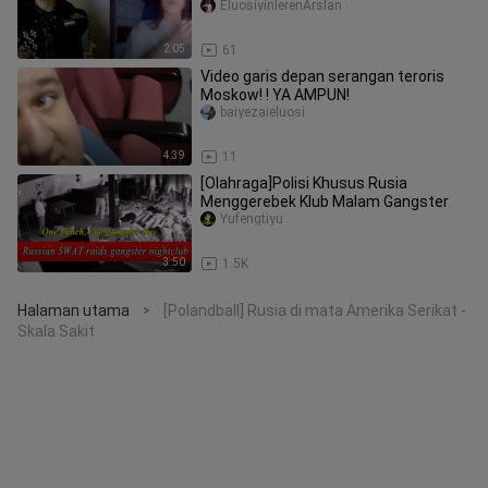
EluosiyinlerenArslan
2:05
61
Video garis depan serangan teroris
Moskow! ! YA AMPUN!
baiyezaieluosi
4:39
11
[Olahraga]Polisi Khusus Rusia
Menggerebek Klub Malam Gangster
Yufengtiyu
3:50
1.5K
Halaman utama
[Polandball] Rusia di mata Amerika Serikat -
>
Skala Sakit