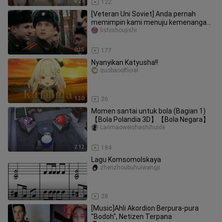
4:21
122
[Veteran Uni Soviet] Anda pernah
memimpin kami menuju kemenangan,
dan sekarang kami membantu Anda
lishishoujishi
me
0:35
177
Nyanyikan Katyusha!!
guobaoofficial
1:30
26
Momen santai untuk bola (Bagian 1)
【Bola Polandia 3D】【Bola Negara】
Lanmaoweishashihuide
2:12
184
Lagu Komsomolskaya
zhenzhoubuhuiwangji
2:53
28
[Music]Ahli Akordion Berpura-pura
"Bodoh", Netizen Terpana