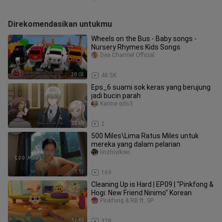
Direkomendasikan untukmu
Wheels on the Bus - Baby songs -
Nursery Rhymes Kids Songs
Dea Channel Official
38:03
48.5K
Eps_6 suami sok keras yang berujung
jadi bucin parah
Karina gds3
22:48
2
500 Miles\Lima Ratus Miles untuk
mereka yang dalam pelarian
linzhiyikiwi
1:13
169
Cleaning Up is Hard | EP09 | "Pinkfong &
Hogi: New Friend Ninimo" Korean
Pinkfong & RB ft. SP
12:45
328