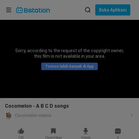
Pilih bahasa
Buka Aplikasi
English
Bahasa: Bahasa Indonesia
ภาษาไทย
Sorry, according to the request of the copyright owner,
asuk
this film is not available in your area.
Tiếng Việt
Tonton lebih banyak di App
Bahasa Indonesia
Bahasa Melayu
Cocomelon - A B C D songs
Cocomelon videos
725
Favorit Saya
Unduh
5