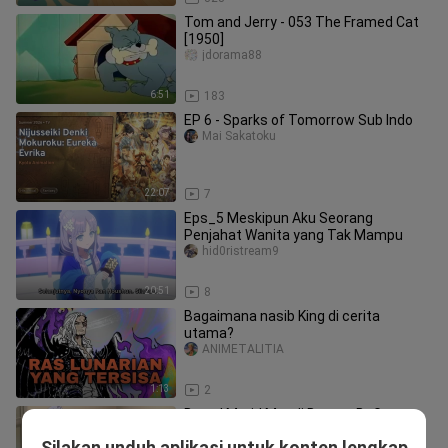
Tom and Jerry - 053 The Framed Cat
[1950]
jdorama88
6:51
183
EP 6 - Sparks of Tomorrow Sub Indo
Mai Sakatoku
22:07
7
Eps_5 Meskipun Aku Seorang
Penjahat Wanita yang Tak Mampu
hid0ristream9
20:51
8
Bagaimana nasib King di cerita
utama?
ANIMETALITIA
1:13
2
Brutal Murid Mandi Bareng BuGuru
Seksi 🥵💦 - Yowayowa Sensei 🔞
Silakan unduh aplikasi untuk konten lengkap