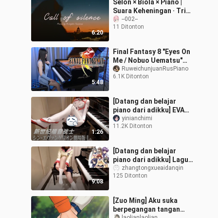
Selon × Biola × Piano |
Suara Keheningan · Trio
“Call of Silence”
--002--
11 Ditonton
6:20
Final Fantasy 8 "Eyes On
Me / Nobuo Uematsu"
Piano Ru - Final Fantasy
RuweichunjuanRusPiano
6.1K Ditonton
VIII -
5:48
[Datang dan belajar
piano dari adikku] EVA
Theatrical Version "The
yinianchimi
11.2K Ditonton
Last Kiss" Utada Hikaru
1:26
[Datang dan belajar
piano dari adikku] Lagu
ED tema penutup
zhangtongxueaidanqin
125 Ditonton
CLANNAD "Duango
9:08
Family" Jun Chata Asae
[Zuo Ming] Aku suka
berpegangan tangan
laolianlaolian