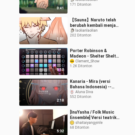
denganmu.
171 Ditonton
0:41
【Sauna】Naruto telah
berubah kembali menjadi
seorang anak kecil!
laolianlaolian
202 Ditonton
1:01
Porter Robinson &
Madeon - Shelter Shelter
| Memutar Cover
Clement_Show
1.2K Ditonton
Launchpad [UniPad
5:13
Project] (Versi yang Di
Kanaria - Mira (versi
Bahasa Indonesia) --
Covered by Aluna Diva
Aluna Diva
552 Ditonton
2:18
[InuYasha / Folk Music
Ensemble] Versi teatrikal
InuYasha dari Divine
shaitaiyangyinle
68 Ditonton
Comedy "Berpikir Melalui
5:32
Ruang dan Waktu" belum