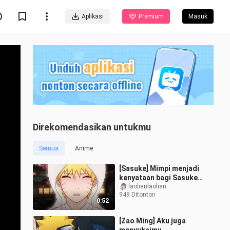
Aplikasi
Premium
Masuk
Direkomendasikan untukmu
Semua
Anime
[Sasuke] Mimpi menjadi
kenyataan bagi Sasuke
dan Naruto untuk
laolianlaolian
949 Ditonton
menikah.
0:52
[Zao Ming] Aku juga