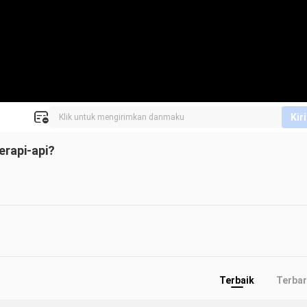
Kir
erapi-api?
Terbaik
Terba