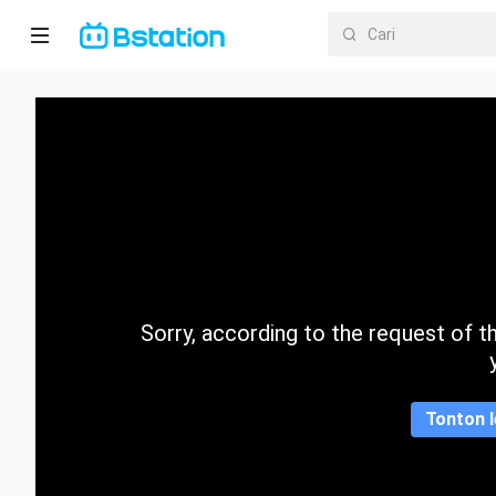
Halaman
utama
Anime
Dracin
Trending
Sorry, according to the request of the
Kategori
Tonton l