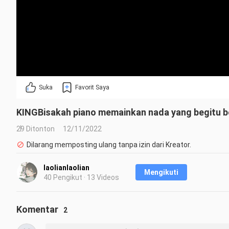
Suka
Favorit Saya
KINGBisakah piano memainkan nada yang begitu b
29 Ditonton
12/11/2022
Dilarang memposting ulang tanpa izin dari Kreator.
laolianlaolian
Mengikuti
40 Pengikut · 13 Videos
Komentar
2