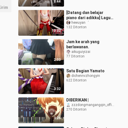
8:44
irim
[Datang dan belajar
piano dari adikku] Lagu
Tema & Lagu Tema
hewuyan゜
132 Ditonton
FAIRYTAIL Fairy Tail -
10:32
Versi Piano - Ta
Jam ke arah yang
berlawanan.
aikuguiyizai
77 Ditonton
2:03
Satu Bagian Yamato
dichennvzhongyin
622 Ditonton
3:32
DIBERIKAN |
zzzdongmangangqin_official
270 Ditonton
3:26