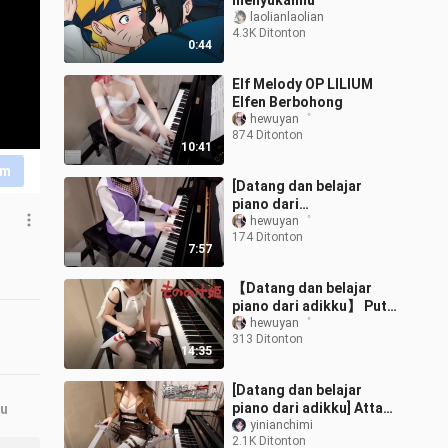
menyukaimu
laolianlaolian
4.3K Ditonton
0:44
Elf Melody OP LILIUM
Elfen Berbohong
hewuyan゜
874 Ditonton
10:41
im
[Datang dan belajar
piano dari
adikku]NARUTO - Naruto
hewuyan゜
174 Ditonton
- Shippuden OP16 KANA-
7:57
BOON Naruto Shippuden
【Datang dan belajar
piano dari adikku】 Putri
Mononoke Ashitaka dan
hewuyan゜
313 Ditonton
San & Putri Mononoke
14:35
[Datang dan belajar
piano dari adikku] Attack
ru
on Titan
yinianchimi
2.1K Ditonton