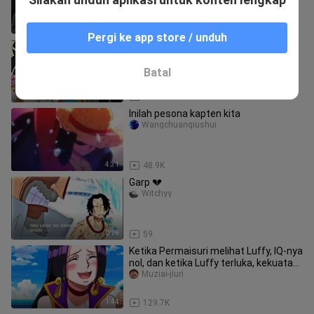
0:26
59.5K
Pergi ke app store / unduh
Luffy: "Apakah aku punya ayah? Dia
seorang revolusioner biasa"
Luoluodongman1
Batal
2:19
101.7K
Inilah pesona kapten kita
Wangchuanqiushui
4:31
48.9K
Garp 💔
Witchyy
0:28
59
Ketika Permaisuri melihat Luffy, IQ-nya
nol, dan ketika Luffy terluka, kekuatan
tempurnya adalah 100
Muziai-jiuri
1:44
129.7K