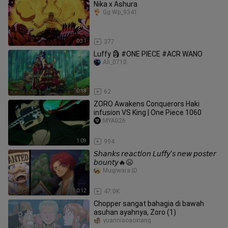
Nika x Ashura
Gg Wp_9341
0:31
377
Luffy 🗿 #ONE PIECE #ACR WANO
Ali_0710
0:18
62
ZORO Awakens Conquerors Haki
infusion VS King | One Piece 1060
MYA026
1:09
994
𝘚𝘩𝘢𝘯𝘬𝘴 𝘳𝘦𝘢𝘤𝘵𝘪𝘰𝘯 𝘓𝘶𝘧𝘧𝘺'𝘴 𝘯𝘦𝘸 𝘱𝘰𝘴𝘵𝘦𝘳
𝘣𝘰𝘶𝘯𝘵𝘺🔥😫
Mugiwara.ID
0:12
47.0K
Chopper sangat bahagia di bawah
asuhan ayahnya, Zoro (1)
yuanniaoaoxiang