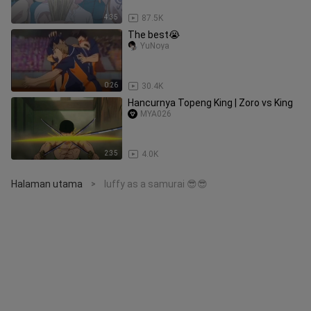
4:35
87.5K
The best😭
YuNoya
0:26
30.4K
Hancurnya Topeng King | Zoro vs King
MYA026
2:35
4.0K
Halaman utama
luffy as a samurai 😎😎
>