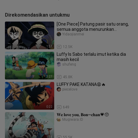
Direkomendasikan untukmu
[One Piece] Patung pasir satu orang,
semua anggota menurunkan
kecerdasan mereka dan
Yidaojianmei
menggunakan kege
1:57
12.5K
Luffy Is Sabo terlalu imut ketika dia
masih kecil
shufeng
2:27
45.8K
LUFFY PAKE KATANA😩🔥
piecelove
0:22
649
𝐖𝐞 𝐥𝐨𝐯𝐞 𝐲𝐨𝐮, 𝐁𝐨𝐧~𝐜𝐡𝐚𝐧💗🥺
Mugiwara.ID
1:14
55.5K