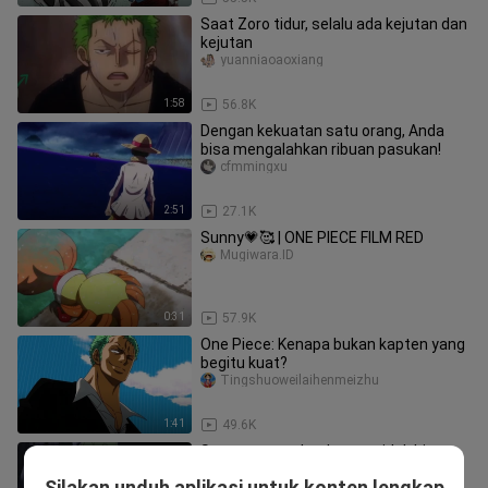
Saat Zoro tidur, selalu ada kejutan dan
kejutan
yuanniaoaoxiang
1:58
56.8K
Dengan kekuatan satu orang, Anda
bisa mengalahkan ribuan pasukan!
cfmmingxu
2:51
27.1K
Sunny💗🥰 | ONE PIECE FILM RED
Mugiwara.ID
0:31
57.9K
One Piece: Kenapa bukan kapten yang
begitu kuat?
Tingshuoweilaihenmeizhu
1:41
49.6K
Satu-satunya buah yang tidak bisa
ditenggelamkan
Silakan unduh aplikasi untuk konten lengkap
ningshizuiyuanfang