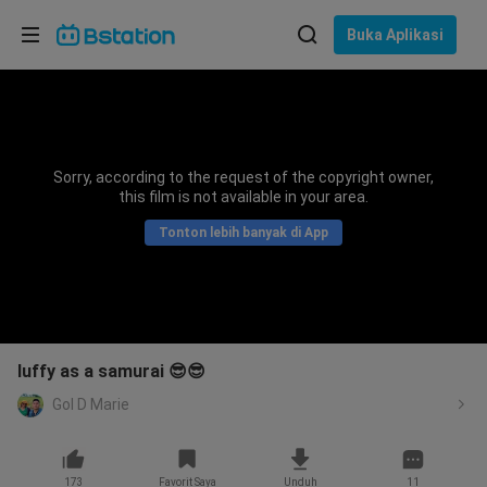
Pilih bahasa
Buka Aplikasi
English
Bahasa: Bahasa Indonesia
ภาษาไทย
Sorry, according to the request of the copyright owner,
asuk
this film is not available in your area.
Tiếng Việt
Tonton lebih banyak di App
Bahasa Indonesia
Bahasa Melayu
luffy as a samurai 😎😎
Gol D Marie
173
Favorit Saya
Unduh
11