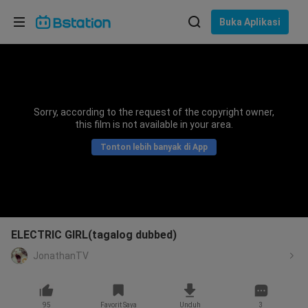
Pilih bahasa
Buka Aplikasi
English
Bahasa: Bahasa Indonesia
ภาษาไทย
Sorry, according to the request of the copyright owner,
asuk
this film is not available in your area.
Tiếng Việt
Tonton lebih banyak di App
Bahasa Indonesia
Bahasa Melayu
ELECTRIC GIRL(tagalog dubbed)
JonathanTV
95
Favorit Saya
Unduh
3