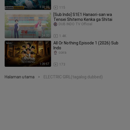
1:03:02
115
[Sub ‎Indo]‎ S1E1‎ Hanaori-san‎ wa‎
Tensei‎ Shitemo‎ Kenka‎ ga‎ Shitai‎ ‎ ‎ ‎ ‎ ‎ ‎ ‎ ‎ ‎ ‎ ‎ ‎ ‎ ‎
DUB INDO TV Official
24:00
1.4K
All Or Nothing Episode 1 (2026) Sub
Indo
coira
1:09:57
173
Halaman utama
ELECTRIC GIRL(tagalog dubbed)
>