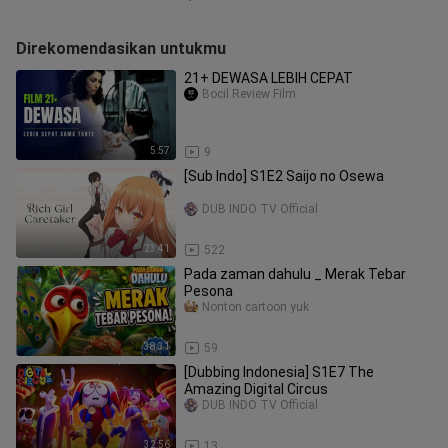
Direkomendasikan untukmu
21+ DEWASA LEBIH CEPAT
Bocil Review Film
5:57
9
[Sub ‎Indo]‎ S1E2‎ Saijo‎ no‎ Osewa‎ ‎ ‎ ‎ ‎ ‎ ‎ ‎ ‎ ‎ ‎ ‎ ‎ ‎ ‎ ‎ ‎
‎ ‎ ‎ ‎ ‎ ‎ ‎ ‎ ‎ ‎ ‎ ‎ ‎ ‎ ‎ ‎
DUB INDO TV Official
23:41
522
Pada zaman dahulu _ Merak Tebar
Pesona
Nonton cartoon yuk
38:31
59
[Dubbing‎ Indonesia]‎ S1E7‎ The‎
Amazing‎ Digital‎ Circus‎ ‎ ‎ ‎ ‎ ‎ ‎ ‎ ‎ ‎ ‎ ‎ ‎ ‎ ‎ ‎ ‎ ‎ ‎ ‎ ‎ ‎
DUB INDO TV Official
32:56
13