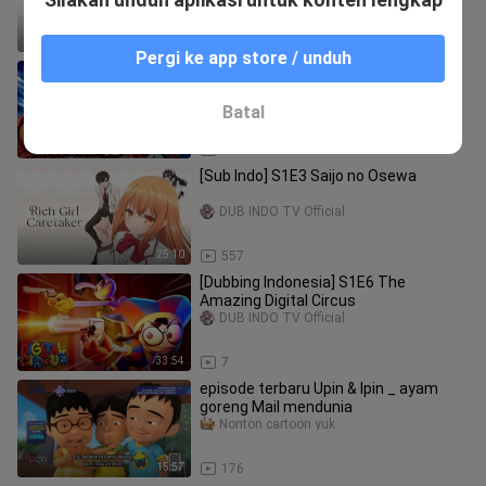
24:40
397
Pergi ke app store / unduh
Eyeshield 21 Episode 15 sub indo
nostalgianim.tv
Batal
22:06
47
[Sub ‎Indo]‎ S1E3‎ Saijo‎ no‎ Osewa‎ ‎ ‎ ‎ ‎ ‎ ‎ ‎ ‎ ‎ ‎ ‎ ‎ ‎ ‎ ‎ ‎
‎ ‎ ‎ ‎ ‎ ‎ ‎ ‎ ‎ ‎ ‎ ‎ ‎ ‎ ‎ ‎
DUB INDO TV Official
25:10
557
[Dubbing‎ Indonesia]‎ S1E6‎ The‎
Amazing‎ Digital‎ Circus‎ ‎ ‎ ‎ ‎ ‎ ‎ ‎ ‎ ‎ ‎ ‎ ‎ ‎ ‎ ‎ ‎ ‎ ‎ ‎ ‎ ‎
DUB INDO TV Official
33:54
7
episode terbaru Upin & Ipin _ ayam
goreng Mail mendunia
Nonton cartoon yuk
15:57
176