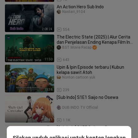
An Action Hero Sub Indo
Nastarr_9104
2:08:24
554
The Electric State (2025) | Alur Cerita
dan Penjelasan Ending Kenapa Film Ini
Disebut Film Sampah
BST Movie Recap
11:50
643
Upin & Ipin Episode terbaru | Kubun
kelapa sawit Atoh
Nonton cartoon yuk
19:36
239
[Sub ‎Indo]‎ S1E1‎ Saijo‎ no‎ Osewa ‎ ‎ ‎ ‎ ‎ ‎ ‎ ‎ ‎ ‎ ‎ ‎ ‎ ‎ ‎ ‎
‎ ‎ ‎ ‎ ‎ ‎ ‎ ‎ ‎ ‎ ‎ ‎ ‎ ‎ ‎ ‎
DUB INDO TV Official
23:41
1.1K
[Sub Indo]‎ S1E5‎ Saijo‎ no‎ Osewa‎ ‎ ‎ ‎ ‎ ‎ ‎ ‎ ‎ ‎ ‎ ‎ ‎ ‎ ‎ ‎ ‎
‎ ‎ ‎ ‎ ‎ ‎ ‎ ‎ ‎ ‎ ‎ ‎ ‎ ‎ ‎ ‎
Silakan unduh aplikasi untuk konten lengkap
DUB INDO TV Official