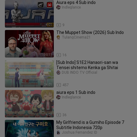
Aiura eps 4 Sub indo
Indleglance
4:01
9
The Muppet Show (2026) Sub Indo
TulangCinema21
30:11
16
[Sub Indo] ‎S1E2 ‎Hanaori-san ‎wa
‎Tensei ‎shitemo ‎Kenka ‎ga ‎Shitai ‎ ‎ ‎ ‎ ‎ ‎ ‎ ‎ ‎ ‎ ‎ ‎ ‎ ‎ ‎
DUB INDO TV Official
24:01
457
aiura eps 1 Sub indo
Indleglance
4:01
36
My Girlfriend is a Gumiho Episode 7
Subtitle Indonesia 720p
Joshua Fernandez ID