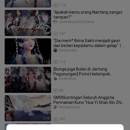
1:25
1.1K
"Apakah kamu orang Nantang sangat
tampan?"
-yuechengchengcheng-
2:46
147
"Dia mem* Bima Sakti menjadi gaun
dan berlari kepadamu dalam gelap"丨
Sparkling WarmthHadiah Ulang
Ouqixiaojia-
2:27
713
[Bunga juga Bulan di Jantung
Pegunungan] Potret kelompok
bercampur || Angin keemasan telah
shulinchun
bergerak,
2:21
80
GMV|Suntingan Seluruh Anggota
Permainan Kuno "Hua Yi Shan Xin Zhi
Yue"
Fengganyumi
3:19
181
Kompilasi CG game