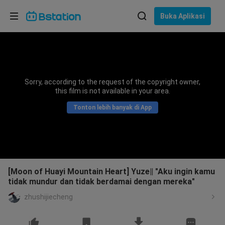
Pilih bahasa
Buka Aplikasi
English
Bahasa: Bahasa Indonesia
ภาษาไทย
Sorry, according to the request of the copyright owner,
asuk
this film is not available in your area.
Tiếng Việt
Tonton lebih banyak di App
Bahasa Indonesia
Bahasa Melayu
[Moon of Huayi Mountain Heart] Yuze‖ "Aku ingin kamu
tidak mundur dan tidak berdamai dengan mereka"
zhushijiecheng