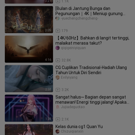
3:21
1.1K
[Bulan di Jantung Bunga dan
Pegunungan｜4K｜Meniup gunung
dan sungai kecil] "Ini adalah seribu
-yuechengchengcheng-
sungai
3:09
179
【4K/60Hz】Bahkan di langit tertinggi,
malaikat merasa takut?
qiqigeiniyiquan
4:16
32.8K
CG Cuplikan Tradisional-Hadiah Ulang
Tahun Untuk Diri Sendiri
Evilyiyang
2:58
3.2K
Sangat halus~ Bagian depan sangat
menawan! Energi tinggi jalang! Apakah
cinta ibumu menjadi buruk ha
Jujiadeguotao
1:28
2.1K
Kelas dunia cg1 Quan Yu
Chizuiqianxin