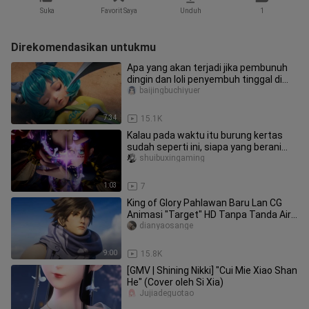
Suka
Favorit Saya
Unduh
1
Direkomendasikan untukmu
Apa yang akan terjadi jika pembunuh
dingin dan loli penyembuh tinggal di
pulau terpencil pada saat b
baijingbuchiyuer
7:34
15.1K
Kalau pada waktu itu burung kertas
sudah seperti ini, siapa yang berani
bilang ini tidak ganteng?
shuibuxingaming
1:03
7
King of Glory Pahlawan Baru Lan CG
Animasi "Target" HD Tanpa Tanda Air
1080P
dianyaosange
9:00
15.8K
[GMV | Shining Nikki] "Cui Mie Xiao Shan
He" (Cover oleh Si Xia)
Jujiadeguotao