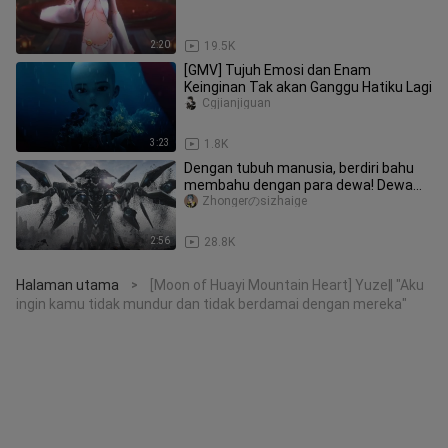
2:20
19.5K
[GMV] Tujuh Emosi dan Enam
Keinginan Tak akan Ganggu Hatiku Lagi
Cgjianjiguan
3:23
1.8K
Dengan tubuh manusia, berdiri bahu
membahu dengan para dewa! Dewa
pembunuh yang diciptakan oleh keku
Zhongerのsizhaige
2:56
28.8K
Halaman utama
[Moon of Huayi Mountain Heart] Yuze‖ "Aku
>
ingin kamu tidak mundur dan tidak berdamai dengan mereka"