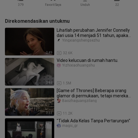
379
Favorit Saya
Unduh
22
Direkomendasikan untukmu
Lihatlah perubahan Jennifer Connelly
dari usia 14 menjadi 51 tahun, apakah
ini kenikmatan penglihata
Yingxiangshengsezhu
3:49
32.6K
Video kelucuan di rumah hantu.
Yizhixiaohuangshu
3:46
1.5M
[Game of Thrones] Beberapa orang
glamor di permukaan, tetapi mereka
sangat berpasir di belakang (sum
Baozhaguangzilang
3:33
11.2K
"Tidak Ada Kelas Tanpa Pertarungan"
magic_gr