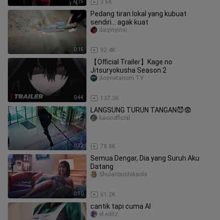
0:15
3.6K
Pedang tiran lokal yang kubuat
sendiri... agak kuat
daqinyinsi
0:15
92.4K
【Official Trailer】Kage no
Jitsuryokusha Season 2
Animetarium TV
0:44
137.3K
LANGSUNG TURUN TANGAN😈😨
kaooofficial
0:32
78.8K
Semua Dengar, Dia yang Suruh Aku
Datang
Shulanbushikaola
0:30
61.2K
cantik tapi cuma AI
el.editz