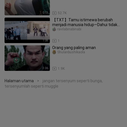
0:13
52.7K
【TXT】Tamu istimewa berubah
menjadi manusia hidup—Dahui tidak
menggunakan CG!
ravilabinabinabi
1:08
1
Orang yang paling aman
Shulanbushikaola
3:06
1.9K
Halaman utama
jangan tersenyum seperti bunga,
>
tersenyumlah seperti muggle