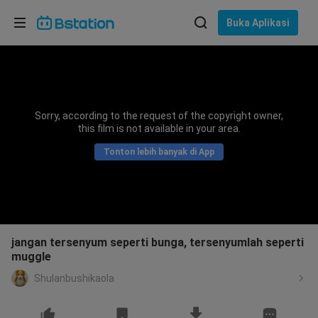
Pilih bahasa
Buka Aplikasi
English
Bahasa: Bahasa Indonesia
ภาษาไทย
Sorry, according to the request of the copyright owner,
asuk
this film is not available in your area.
Tiếng Việt
Tonton lebih banyak di App
Bahasa Indonesia
Bahasa Melayu
jangan tersenyum seperti bunga, tersenyumlah seperti
muggle
Shulanbushikaola