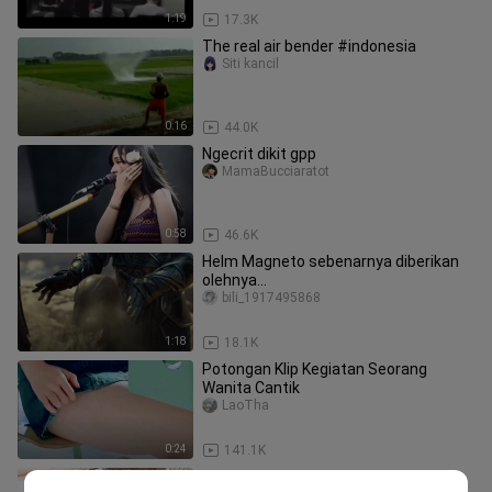
1:19
17.3K
The real air bender #indonesia
Siti kancil
0:16
44.0K
Ngecrit dikit gpp
MamaBucciaratot
0:58
46.6K
Helm Magneto sebenarnya diberikan
olehnya...
bili_1917495868
1:18
18.1K
Potongan Klip Kegiatan Seorang
Wanita Cantik
LaoTha
0:24
141.1K
Saat Thanos datang, dia juga akan