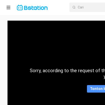
Halaman
utama
Anime
Dracin
Trending
Sorry, according to the request of the
Kategori
Tonton l