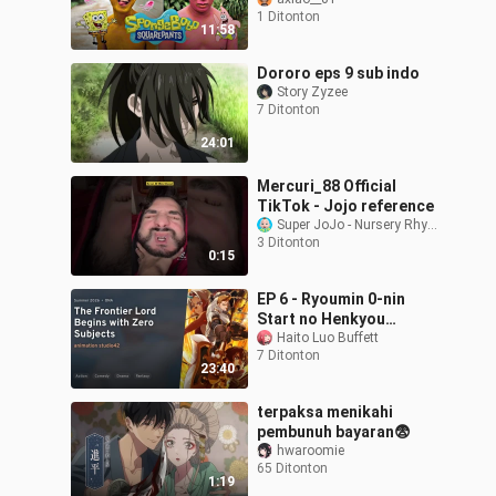
1 Ditonton
11:58
Dororo eps 9 sub indo
Story Zyzee
7 Ditonton
24:01
Mercuri_88 Official
TikTok - Jojo reference
Super JoJo - Nursery Rhymes
3 Ditonton
0:15
EP 6 - Ryoumin 0-nin
Start no Henkyou
Ryoushu-sama Sub Indo
Haito Luo Buffett
7 Ditonton
23:40
terpaksa menikahi
pembunuh bayaran😨
hwaroomie
65 Ditonton
1:19