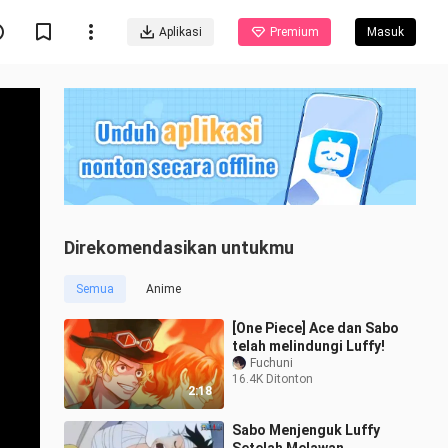
Aplikasi
Premium
Masuk
Direkomendasikan untukmu
Semua
Anime
[One Piece] Ace dan Sabo
telah melindungi Luffy!
Fuchuni
16.4K Ditonton
2:18
Sabo Menjenguk Luffy