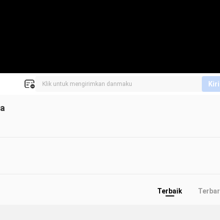
Kir
sa
Terbaik
Terba