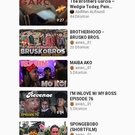
The Brothers Garcia ~
Wedgie Today, Pain
Tomorrow
AbdMan ALifound
44 Ditonton
0:27
BROTHERHOOD -
BRUSKO BROS.
axiao__01
20 Ditonton
7:24
MAIBA AKO
axiao__01
5 Ditonton
9:31
I'M INLOVE W/ MY BOSS
EPISODE 76
axiao__01
5 Ditonton
8:04
SPONGEBOBO
(SHORTFILM)
axiao__01