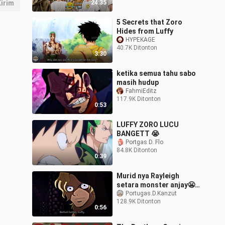
irim
24:35
5 Secrets that Zoro
Hides from Luffy
HYPEKAGE
40.7K Ditonton
3:30
ketika semua tahu sabo
masih hudup
FahmiEditz
117.9K Ditonton
0:53
LUFFY ZORO LUCU
BANGETT 😭
Portgas D. Flo
84.8K Ditonton
0:39
Murid nya Rayleigh
setara monster anjay😬
🛐🔥
Portugas.D.Kanzut
128.9K Ditonton
0:56