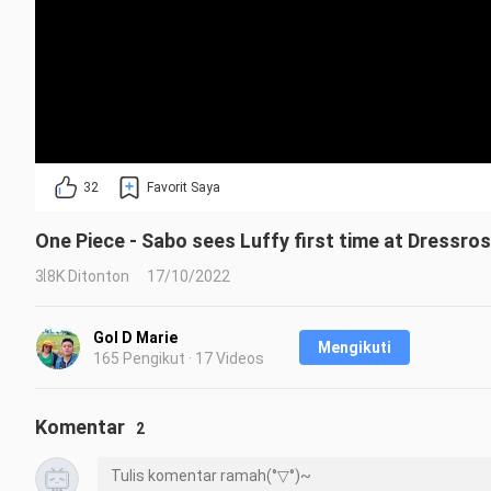
32
Favorit Saya
One Piece - Sabo sees Luffy first time at Dressro
3.8K Ditonton
17/10/2022
Gol D Marie
Mengikuti
165 Pengikut · 17 Videos
Komentar
2