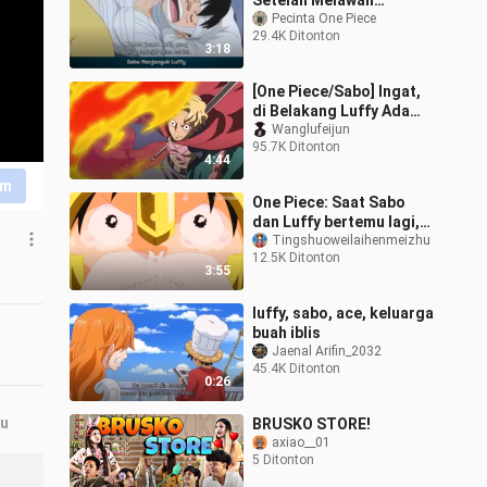
Setelah Melawan
Doflamingo
Pecinta One Piece
29.4K Ditonton
3:18
[One Piece/Sabo] Ingat,
di Belakang Luffy Ada
Aku
Wanglufeijun
95.7K Ditonton
4:44
im
One Piece: Saat Sabo
dan Luffy bertemu lagi,
Oda juga sangat
Tingshuoweilaihenmeizhu
12.5K Ditonton
memahami romansa pria!
3:55
luffy, sabo, ace, keluarga
buah iblis
Jaenal Arifin_2032
45.4K Ditonton
0:26
ru
BRUSKO STORE!
axiao__01
5 Ditonton