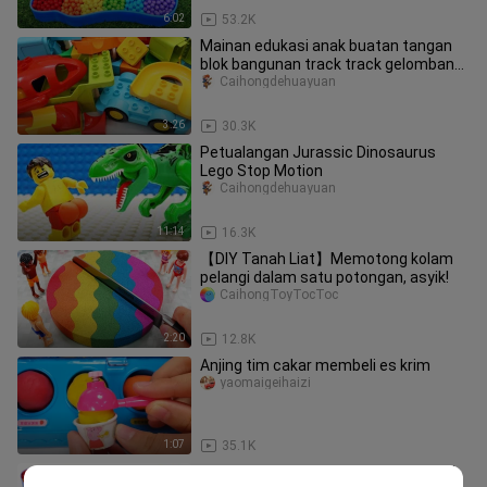
6:02
53.2K
Mainan edukasi anak buatan tangan
blok bangunan track track gelombang
track winding track
Caihongdehuayuan
3:26
30.3K
Petualangan Jurassic Dinosaurus
Lego Stop Motion
Caihongdehuayuan
11:14
16.3K
【DIY Tanah Liat】Memotong kolam
pelangi dalam satu potongan, asyik!
CaihongToyTocToc
2:20
12.8K
Anjing tim cakar membeli es krim
yaomaigeihaizi
1:07
35.1K
Kupu-kupu pelangi yang super kenyal,