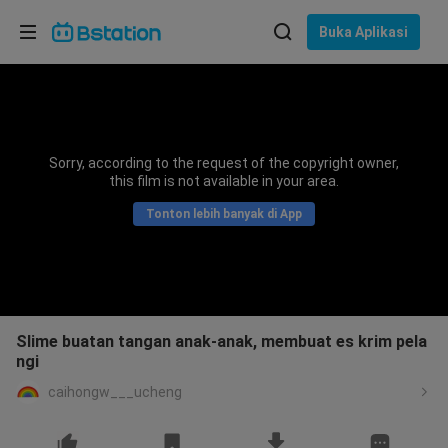
Pilih bahasa
Buka Aplikasi
English
Bahasa: Bahasa Indonesia
ภาษาไทย
Sorry, according to the request of the copyright owner,
asuk
this film is not available in your area.
Tiếng Việt
Tonton lebih banyak di App
Bahasa Indonesia
Bahasa Melayu
Slime buatan tangan anak-anak, membuat es krim pela
ngi
caihongw___ucheng