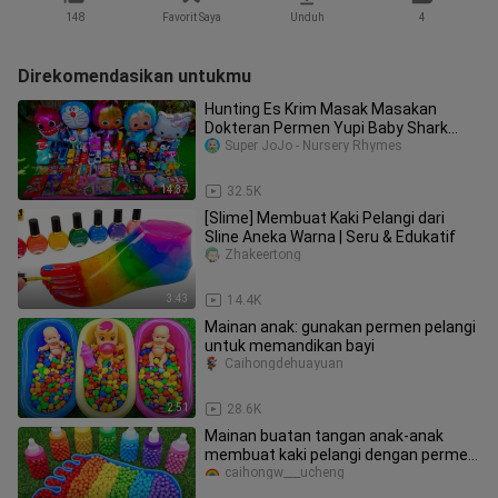
148
Favorit Saya
Unduh
4
Direkomendasikan untukmu
Hunting Es Krim Masak Masakan
Dokteran Permen Yupi Baby Shark
Marsha and The Bear Bebek Ikan Koi
Super JoJo - Nursery Rhymes
251
14:37
32.5K
[Slime] Membuat Kaki Pelangi dari
Sline Aneka Warna | Seru & Edukatif
Zhakeertong
3:43
14.4K
Mainan anak: gunakan permen pelangi
untuk memandikan bayi
Caihongdehuayuan
2:51
28.6K
Mainan buatan tangan anak-anak
membuat kaki pelangi dengan permen
pelangi
caihongw___ucheng