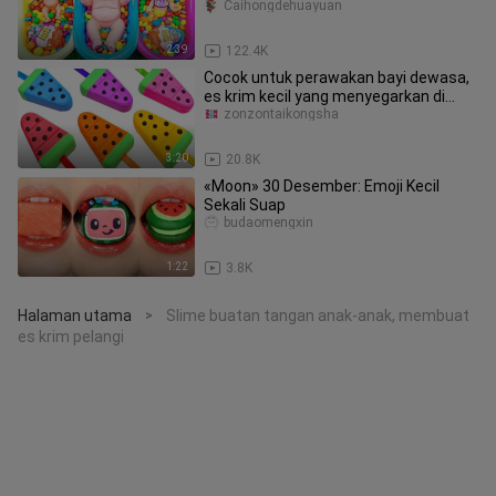
Caihongdehuayuan
2:39
122.4K
Cocok untuk perawakan bayi dewasa,
es krim kecil yang menyegarkan di
musim panas! Berkarat~
zonzontaikongsha
3:20
20.8K
«Moon» 30 Desember: Emoji Kecil
Sekali Suap
budaomengxin
1:22
3.8K
Halaman utama
Slime buatan tangan anak-anak, membuat
>
es krim pelangi