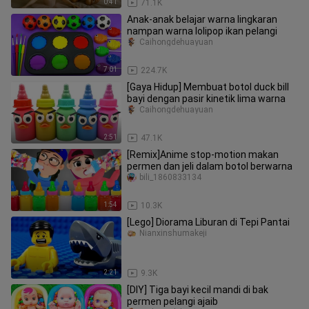
0:41
71.1K
Anak-anak belajar warna lingkaran
nampan warna lolipop ikan pelangi
Caihongdehuayuan
7:01
224.7K
[Gaya Hidup] Membuat botol duck bill
bayi dengan pasir kinetik lima warna
Caihongdehuayuan
2:51
47.1K
[Remix]Anime stop-motion makan
permen dan jeli dalam botol berwarna
bili_1860833134
1:54
10.3K
[Lego] Diorama Liburan di Tepi Pantai
Nianxinshumakeji
2:21
9.3K
[DIY] Tiga bayi kecil mandi di bak
permen pelangi ajaib