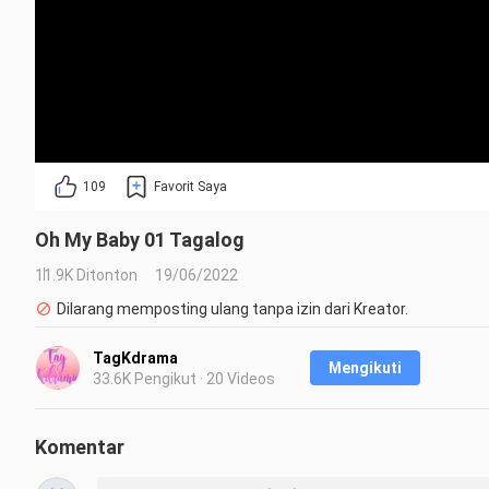
109
Favorit Saya
Oh My Baby 01 Tagalog
11.9K Ditonton
19/06/2022
Dilarang memposting ulang tanpa izin dari Kreator.
TagKdrama
Mengikuti
33.6K Pengikut · 20 Videos
Komentar