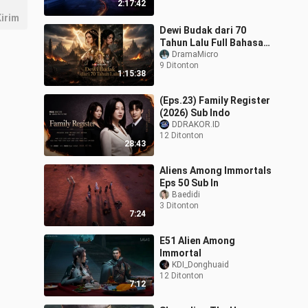
2:17:42
irim
Dewi Budak dari 70
Tahun Lalu Full Bahasa
Indonesia (NS)
DramaMicro
9 Ditonton
1:15:38
(Eps.23) Family Register
(2026) Sub Indo
DDRAKOR.ID
12 Ditonton
28:43
Aliens Among Immortals
Eps 50 Sub In
Baedidi
3 Ditonton
7:24
E51 Alien Among
Immortal
KDI_Donghuaid
12 Ditonton
7:12