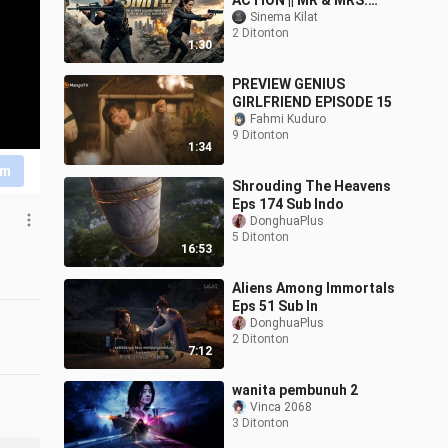
ACTION || MR & MRS.
SMITH
Sinema Kilat
2 Ditonton
1:30
PREVIEW GENIUS
GIRLFRIEND EPISODE 15
Fahmi Kuduro
9 Ditonton
1:34
im
Shrouding The Heavens
Eps 174 Sub Indo
DonghuaPlus
5 Ditonton
16:53
Aliens Among Immortals
Eps 51 Sub In
DonghuaPlus
2 Ditonton
7:12
wanita pembunuh 2
Vinca 2068
3 Ditonton