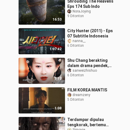
Shrouding The Heavens
Eps 174 Sub Indo
NoraJoying
9 Ditonton
16:53
City Hunter (2011) - Eps
07 Subtitle Indonesia
nanna__
6 Ditonton
1:07:42
Shu Chang berakting
dalam drama pendek,
rasanya seperti memberi
sanweizhishuo
6 Ditonton
pukulan telak yang
1:10
mematahkan segala
FILM KOREA MANTIS
dreamzeny
5 Ditonton
1:08
Terdampar dipulau
tengkorak, bertemu
Simovie