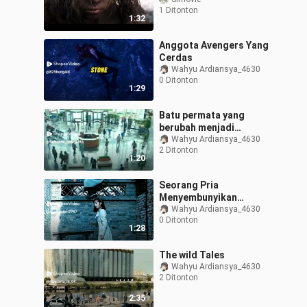
penduduk pribumi yang
1 Ditonton
aneh
1:32
Anggota Avengers Yang
Cerdas
Wahyu Ardiansya_4630
0 Ditonton
1:29
Batu permata yang
berubah menjadi
monster
Wahyu Ardiansya_4630
2 Ditonton
1:20
Seorang Pria
Menyembunyikan
sesuatu Dari Penjaga
Wahyu Ardiansya_4630
0 Ditonton
1:28
The wild Tales
Wahyu Ardiansya_4630
2 Ditonton
2:35