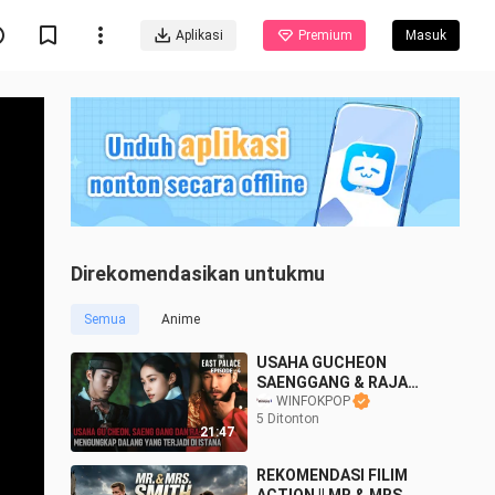
Aplikasi
Premium
Masuk
Direkomendasikan untukmu
Semua
Anime
USAHA GUCHEON
SAENGGANG & RAJA
MENGUNGKAP DALANG
WINFOKPOP
5 Ditonton
YANG TERJADI DI ISTANA
21:47
• THE EAST PALACE
EPISODE 4
REKOMENDASI FILIM