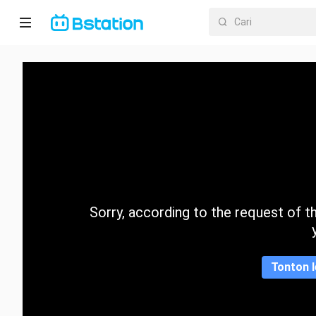
Halaman
utama
Anime
Dracin
Trending
Sorry, according to the request of the
Kategori
Tonton l