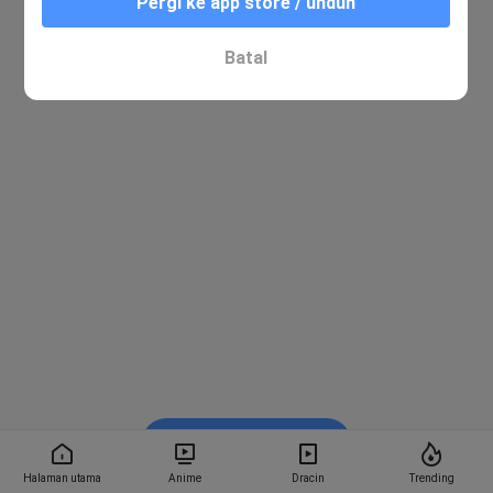
Pergi ke app store / unduh
Batal
Nonton di Bstation
Halaman utama
Anime
Dracin
Trending