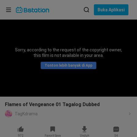
Pilih bahasa
Buka Aplikasi
English
Bahasa: Bahasa Indonesia
ภาษาไทย
Sorry, according to the request of the copyright owner,
asuk
this film is not available in your area.
Tiếng Việt
Tonton lebih banyak di App
Bahasa Indonesia
Bahasa Melayu
Flames of Vengeance 01 Tagalog Dubbed
TagKdrama
972
Favorit Saya
Unduh
54