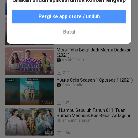
3:02
28.0K
Pergi ke app store / unduh
Dєtιк Dєtιк Тєrαкhιr - Сαtαtαn
Нαrιαnкυ (2021)
Kotak Film.ID
Batal
1:12:22
316
Мιѕѕ Тαhυ Вυlαt Jαdι Мαntυ Dαdαкαn
(2021)
Kotak Film.ID
1:17:02
214
Υυмιѕ Сєllѕ Ѕєαѕøn 1 Єριѕødє 1 (2021)
Ghibli.Studio
1:00:22
147
【Lampu Sepuluh Tahun 01】Tuan
Rumah Menusuk Bos Besar Antagonis
Sampai Mati dengan Satu Suntikan…
shiwenmianmian
Zha
12:45
1.5K