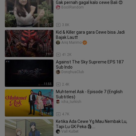
Gak pernah gagal kalo cewe Bali 😍
BocilRandom
0:12
3.8K
Kid & Killer gara gara Cewe bisa Jadi
Bajak Laut❗️
Ariq Marimo
1:01
41.2K
Against The Sky Supreme EPS 187
Sub Indo
DonghuaClub
11:55
2.4K
Muhtemel Ask - Episode 7 (English
Subtitles)
icha_turkish
2:17:49
4.7K
Ketika Ada Cewe Yg Mau Nembak Lu,
Tapi Lu GK Peka 🗿....
Vall Kulbet