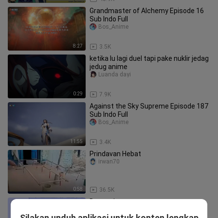
Grandmaster of Alchemy Episode 16
Sub Indo Full
Bos_Anime
8:27
3.5K
ketika lu lagi duel tapi pake nuklir jedag
jedug anime
Luanda dayi
0:29
7.9K
Against the Sky Supreme Episode 187
Sub Indo Full
Bos_Anime
11:55
3.4K
Prindavan Hebat
irwan70
0:58
36.5K
Beacuaksssss
SANTOON TV
Silakan unduh aplikasi untuk konten lengkap