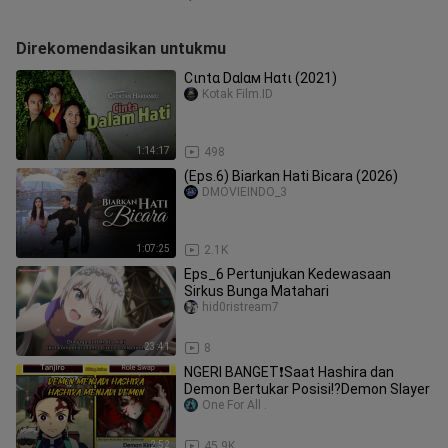
Direkomendasikan untukmu
Сιntα Dαlαм Нαtι (2021)
Kotak Film.ID
1:14:17
498
(Eps.6) Biarkan Hati Bicara (2026)
DMOVIEINDO_3
1:07:25
2.1K
Eps_6 Pertunjukan Kedewasaan
Sirkus Bunga Matahari
hid0ristream7
23:41
8
NGERI BANGET❗Saat Hashira dan
Demon Bertukar Posisi⁉️Demon Slayer
One For All .
2:52
45.9K