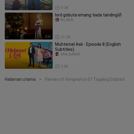
0:31
9.3K
lord gobuta emang tiada tanding🤣
No_Nick
0:24
21.2K
Muhtemel Ask - Episode 8 (English
Subtitles)
icha_turkish
2:22:17
2.0K
Halaman utama
Flames of Vengeance 01 Tagalog Dubbed
>