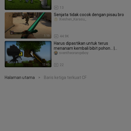
Yodian
10:00
13
Senjata tidak cocok dengan pisau bro
Xieshen_Karasu_
1:19
44.9K
Harus dipastikan untuk terus
menanam kembali bibit pohon… |
【Pohon Aneh】[Catatan Pengalaman
sventheorangeboy
Aneh di M
13:45
22
Halaman utama
Baris ketiga terkuat CF
>