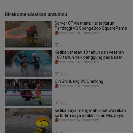
Direkomendasikan untukmu
Server CF Vietnam: Harta Karun
Tertinggi VS SpongeBob SquarePants
yuenanxiaoxuekangbazi
3:21
7
Ketika veteran 10 tahun dan veteran
100 tahun naik panggung pada saat
yang sama
yuenanxiaoxuekangbazi
1:17
136
Qin Shihuang VS Qianlong
yuenanxiaoxuekangbazi
2:26
121
Ketika saya mengetahui bahwa rekan
satu tim saya adalah Tuan Ma, saya
tahu bahwa saya membeli pedang
yuenanxiaoxuekangbazi
2:51
13