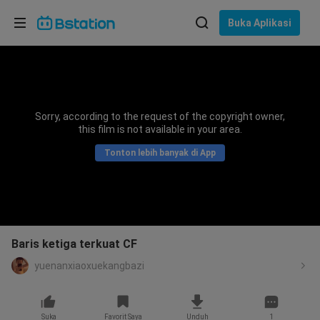
Pilih bahasa
Buka Aplikasi
English
Bahasa: Bahasa Indonesia
ภาษาไทย
Sorry, according to the request of the copyright owner,
asuk
this film is not available in your area.
Tiếng Việt
Tonton lebih banyak di App
Bahasa Indonesia
Bahasa Melayu
Baris ketiga terkuat CF
yuenanxiaoxuekangbazi
Suka
Favorit Saya
Unduh
1