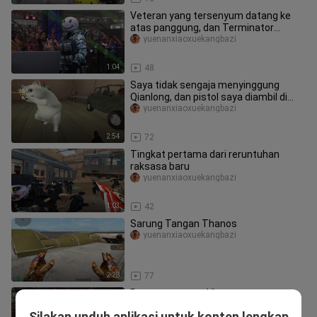
Veteran yang tersenyum datang ke
atas panggung, dan Terminator
gemetar ketika dia melihatnya
yuenanxiaoxuekangbazi
1:04
48
Saya tidak sengaja menyinggung
Qianlong, dan pistol saya diambil di
ronde kedua
yuenanxiaoxuekangbazi
2:54
72
Tingkat pertama dari reruntuhan
raksasa baru
yuenanxiaoxuekangbazi
1:03
42
Sarung Tangan Thanos
yuenanxiaoxuekangbazi
2:28
77
Reporter perang Vietnam
mempertaruhkan nyawanya untuk
Silakan unduh aplikasi untuk konten lengkap
yuenanxiaoxuekangbazi