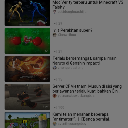
Mod Verity terbaru untuk Minecraft VS
Falsity
bobidonghuashijian
10:21
29
？！Perakitan super!?
Xianweihua
1:58
21
Terlalu bersemangat, sampai main
Naruto di Genshin Impact!
zhongerdeatong
0:48
15
Server CF Vietnam: Musuh di sisi yang
berlawanan terlalu kuat, bahkan Qin
Shihuang telah bermain dan
yuenanxiaoxuekangbazi
3:28
100
Kami telah menahan beberapa
“antimateri”... |【Benda bernilai
negatif】[Catatan Aneh MC] [Karya
sventheorangeboy