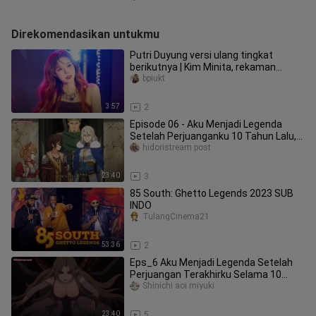
Direkomendasikan untukmu
Putri Duyung versi ulang tingkat
berikutnya | Kim Minita, rekaman
langsung vertikal level berikutnya
bpiukt
3:57
2
Episode 06 - Aku Menjadi Legenda
Setelah Perjuanganku 10 Tahun Lalu,
Sekarang Me
hidoristream post
23:40
3
85 South: Ghetto Legends 2023 SUB
INDO
TulangCinema21
53:36
2
Eps_6 Aku Menjadi Legenda Setelah
Perjuangan Terakhirku Selama 10
Tahun
Shinichi aoi miyuki
23:40
5