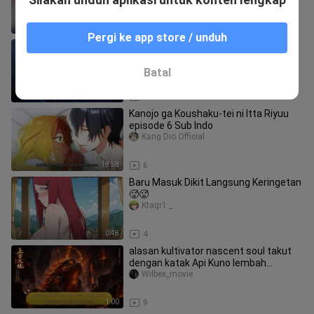
Anak Itu Milikku
1:41:51
12
Pergi ke app store / unduh
Pahlawan Terkuat Reinkarnasi Jadi
Gadis Lemah?! Ini Dia Nia Liston!
EchanRiview
Batal
2:10
2
Kanojo ga Koushaku-tei ni Itta Riyuu
episode 6 Sub Indo
Kang Dio Official
19:58
6
Baru Masuk Dikit Langsung Keringetan
🥵🥵
Ktagr1._
0:48
4
alasan kultivator nascent soul takut
dengan katak Api Kuno lembah
Kejatuhan Iblis
Wilbex_movie
1:00
9