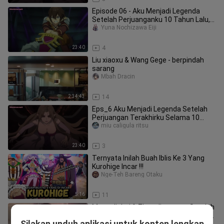
Episode 06 - Aku Menjadi Legenda
Setelah Perjuanganku 10 Tahun Lalu,
Sekarang Me
Yuna Nochizawa Eiji
23:40
4
Liu xiaoxu & Wang Gege - berpindah
sarang
Mbah Dracin
2:34:43
14
Eps_6 Aku Menjadi Legenda Setelah
Perjuangan Terakhirku Selama 10
Tahun
miu caligula ritsu
23:40
3
Ternyata Inilah Buah Iblis Ke 3 Yang
Kurohige Incar !!!
Nge-Teh Bareng Otaku
5:16
11
Meng Jiahui & Zhou Jingrong - Setelah
Menjadi Pengasuh Bayi, Baru Kusadari
Silakan unduh aplikasi untuk konten lengkap
Minnie Xin Xin