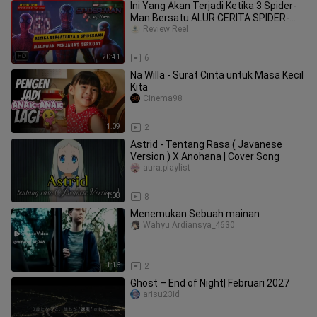
Ini Yang Akan Terjadi Ketika 3 Spider-
Man Bersatu ALUR CERITA SPIDER-
MAN NO WAY
Review Reel
20:41
6
Na Willa - Surat Cinta untuk Masa Kecil
Kita
Cinema98
1:09
2
Astrid - Tentang Rasa ( Javanese
Version ) X Anohana | Cover Song
aura.playlist
1:08
8
Menemukan Sebuah mainan
Wahyu Ardiansya_4630
1:16
2
Ghost – End of Night| Februari 2027
arisu23id