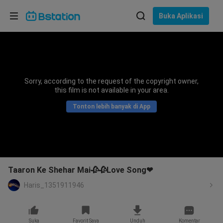
Pilih bahasa
Buka Aplikasi
English
Bahasa: Bahasa Indonesia
ภาษาไทย
Sorry, according to the request of the copyright owner,
asuk
this film is not available in your area.
Tiếng Việt
Tonton lebih banyak di App
Bahasa Indonesia
Bahasa Melayu
Taaron Ke Shehar Mai🥀🥀Love Song❤
Haris_1351911946
Suka
Favorit Saya
Unduh
Komentar