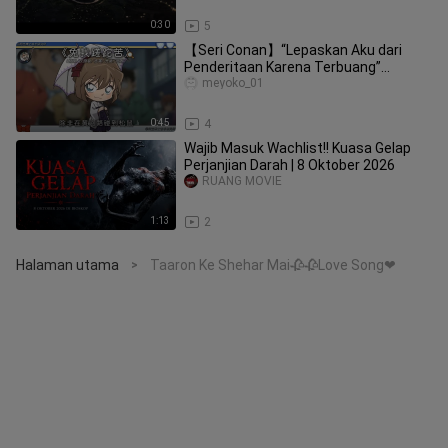
0:30
5
【Seri Conan】“Lepaskan Aku dari
Penderitaan Karena Terbuang”
Lepaskan Aku dari Penderitaan Karena
meyoko_01
Ter
0:45
4
Wajib Masuk Wachlist!! Kuasa Gelap
Perjanjian Darah | 8 Oktober 2026
RUANG MOVIE
1:13
2
Halaman utama
Taaron Ke Shehar Mai🥀🥀Love Song❤
>