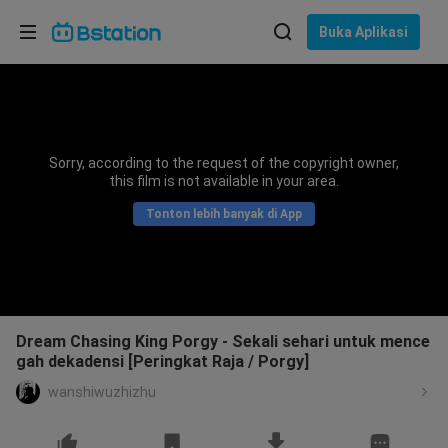
Pilih bahasa
Buka Aplikasi
English
Bahasa: Bahasa Indonesia
ภาษาไทย
Sorry, according to the request of the copyright owner,
asuk
this film is not available in your area.
Tiếng Việt
Tonton lebih banyak di App
Bahasa Indonesia
Bahasa Melayu
Dream Chasing King Porgy - Sekali sehari untuk mence
gah dekadensi [Peringkat Raja / Porgy]
wanshiwuzhizhu