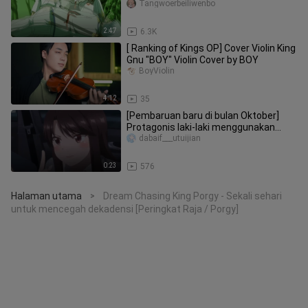
akan muncul!
Tangwoerbeiliwenbo
2:47
6.3K
[ Ranking of Kings OP] Cover Violin King
Gnu "BOY" Violin Cover by BOY
BoyViolin
4:12
35
[Pembaruan baru di bulan Oktober]
Protagonis laki-laki menggunakan
akalnya untuk menyelesaikan krisi
dabaif___utuijian
0:23
576
Halaman utama
Dream Chasing King Porgy - Sekali sehari
>
untuk mencegah dekadensi [Peringkat Raja / Porgy]