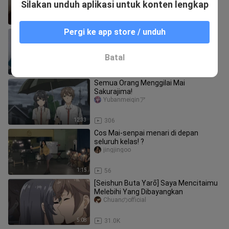
keindahan! Izumi Sagiri karena
Silakan unduh aplikasi untuk konten lengkap
2:00
73
Pergi ke app store / unduh
Saus Miku Saigao
ricardo54735362
Batal
0:13
205
Semua Orang Menggilai Mai
Sakurajima!
Yubanmeiqinア
12:33
306
Cos Mai-senpai menari di depan
seluruh kelas! ?
jingjingoo
1:15
56
[Seishun Buta Yarō] Saya Mencitaimu
Melebihi Yang Dibayangkan
Chuanのofficial
5:08
31.0K