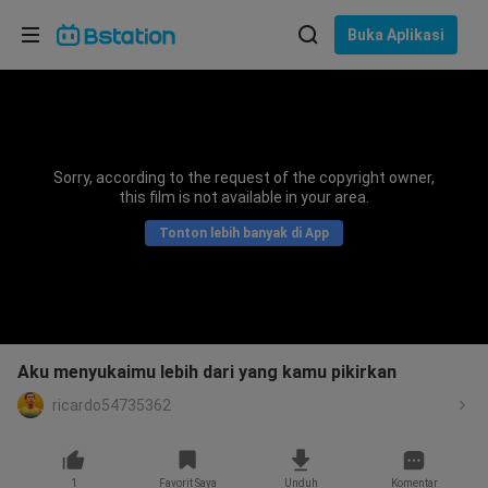
Pilih bahasa
Buka Aplikasi
English
Bahasa: Bahasa Indonesia
ภาษาไทย
Sorry, according to the request of the copyright owner,
asuk
this film is not available in your area.
Tiếng Việt
Tonton lebih banyak di App
Bahasa Indonesia
Bahasa Melayu
Aku menyukaimu lebih dari yang kamu pikirkan
ricardo54735362
1
Favorit Saya
Unduh
Komentar