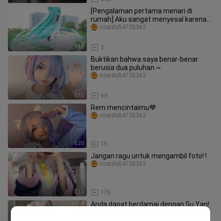
[Pengalaman pertama menari di
rumah] Aku sangat menyesal karena
aku sangat imut｜Hatsune Home
ricardo54735362
Dance
1:10
2
Buktikan bahwa saya benar-benar
berusia dua puluhan ~
ricardo54735362
0:12
69
Rem mencintaimu💙
ricardo54735362
0:20
15
Jangan ragu untuk mengambil foto! !
ricardo54735362
0:12
176
Anda dapat berdamai dengan Su Yan!
Tegas tidak berdamai dengan
ricardo54735362