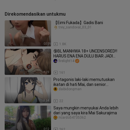
Direkomendasikan untukmu
【Eimi Fukada】Gadis Bani
trey_sandoval_03_01
0:35
1.8K
🔞BL MANHWA 18+ UNCENSORED‼️
HARUS ENA ENA DULU BIAR JADI
CHAMPION?
firelight14
1:19
161
Protagonis laki-laki memutuskan
ikatan di hati Mai, dan senior
mengambil inisiatif untuk mengencani
daibidongman
3:54
22
Saya mungkin menyukai Anda lebih
dari yang saya kira Mai Sakurajima
ricardo54735362
0:12
262