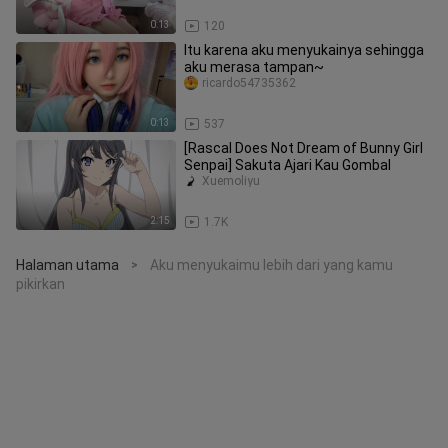
0:13
120
Itu karena aku menyukainya sehingga
aku merasa tampan~
ricardo54735362
0:13
537
[Rascal Does Not Dream of Bunny Girl
Senpai] Sakuta Ajari Kau Gombal
Xuemoliyu
2:15
1.7K
Halaman utama
Aku menyukaimu lebih dari yang kamu
>
pikirkan