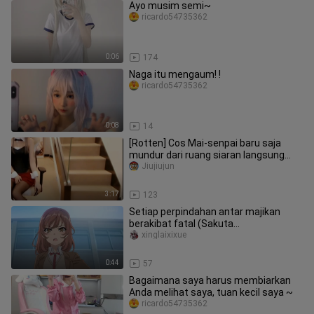
Ayo musim semi~
ricardo54735362
0:06
174
Naga itu mengaum! !
ricardo54735362
0:08
14
[Rotten] Cos Mai-senpai baru saja
mundur dari ruang siaran langsung
dan menghilang
Jiujiujun
3:17
123
Setiap perpindahan antar majikan
berakibat fatal (Sakuta
mengajarkanmu untuk kehilangan hak
xinglaixixue
memilih
0:44
57
Bagaimana saya harus membiarkan
Anda melihat saya, tuan kecil saya ~
ricardo54735362