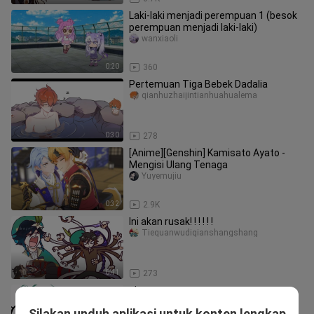
Laki-laki menjadi perempuan 1 (besok
perempuan menjadi laki-laki)
wanxiaoli
0:20
360
Pertemuan Tiga Bebek Dadalia
qianhuzhaijintianhuahualema
0:30
278
[Anime][Genshin] Kamisato Ayato -
Mengisi Ulang Tenaga
Yuyemujiu
0:32
2.9K
Ini akan rusak! ! ! ! ! !
Tiequanwudiqianshangshang
0:41
273
ular
Yitiaozengzhi
Silakan unduh aplikasi untuk konten lengkap