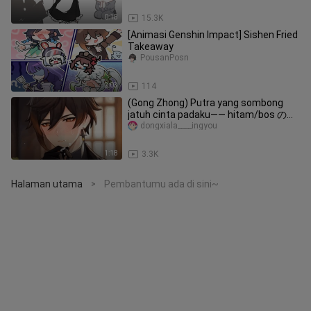
0:18
15.3K
[Animasi Genshin Impact] Sishen Fried
Takeaway
PousanPosn
2:03
114
(Gong Zhong) Putra yang sombong
jatuh cinta padaku—— hitam/bos の
cinta rahasia dua arah
dongxiala____ingyou
1:18
3.3K
Halaman utama
Pembantumu ada di sini~
>