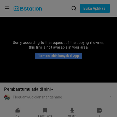
Pilih bahasa
Buka Aplikasi
English
Bahasa: Bahasa Indonesia
ภาษาไทย
Sorry, according to the request of the copyright owner,
asuk
this film is not available in your area.
Tiếng Việt
Tonton lebih banyak di App
Bahasa Indonesia
Bahasa Melayu
Pembantumu ada di sini~
Tiequanwudiqianshangshang
42
Favorit Saya
Unduh
1