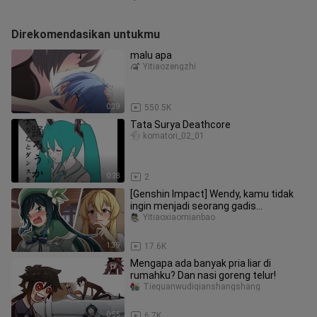
Direkomendasikan untukmu
malu apa
Yitiaozengzhi
0:39
550.5K
Tata Surya Deathcore
komatori_02_01
0:28
2
[Genshin Impact] Wendy, kamu tidak
ingin menjadi seorang gadis...
Yitiaoxiaomianbao
1:39
17.6K
Mengapa ada banyak pria liar di
rumahku? Dan nasi goreng telur!
Tiequanwudiqianshangshang
0:55
6.7K