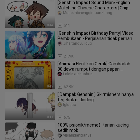
[Genshin Impact Sound Man/English
Matching Chinese Characters] Chip
Fengshen menipu Xiao Yan untuk
Mugezhichengqintuanzhang
menggertak Morax
0:34
511
[Genshin Impact Birthday Party] Video
Pembukaan - Perjalanan tidak pernah
berakhir!
Jihaitangyuliguo
1:34
21.9K
[Animasi Hentikan Gerak] Gambarlah
80 dewa rumput dengan papan
gambar anak-anak!
Lalalaxuehuahua
0:45
62.9K
[ Dampak Genshin ] Skirmishers hanya
terjebak di dinding
lgluguo
0:11
675
100% psionik/meme】tarian kucing
sedih mob
yipianpianpianye