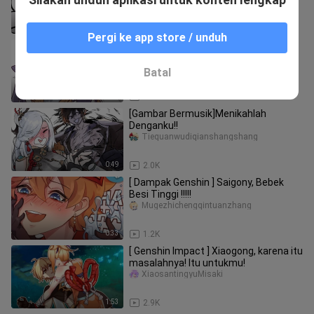
0:08
77.4K
Pergi ke app store / unduh
Aku punya pacar!
Tiequanwudiqianshangshang
Batal
0:37
26.0K
[Gambar Bermusik]Menikahlah
Denganku!!
Tiequanwudiqianshangshang
0:49
2.0K
[ Dampak Genshin ] Saigony, Bebek
Besi Tinggi !!!!!
Mugezhichengqintuanzhang
0:33
1.2K
[ Genshin Impact ] Xiaogong, karena itu
masalahnya! Itu untukmu!
XiaosantingyuMisaki
1:53
2.9K