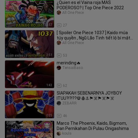
¿Quien es el Vaina roja MAS
PODEROSO? | Top One Piece 2022
All One Piece
12:57
27
[ Spoiler One Piece 1037 ] Kaido múa
túy quyền , Ngũ Lão Tinh tiết lộ bí mật
về Wano và Trái Ác Quỷ
All One Piece
2:51
53
merinding🔥
TensaiBaso
1:43
62
SIAPAKAH SEBENARNYA JOYBOY
ITUU?!?!??💀🩸⚓🏴‍☠️🏴‍☠️🏴‍☠️
ZEBARR
0:25
46
Marco The Phoenix, Kaido, Bigmom,
Dan Pernikahan Di Pulau Onigashima
koula