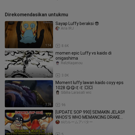
Direkomendasikan untukmu
Sayap Luffy beraksi 😎
Aria IRJ
1:14
8.6K
momen epic Luffy vs kaido di
onigashima
RelzKagenou
1:01
3.0K
Moment luffy lawan kaido coyy eps
1028 😋😋🤙🤙 💥💥
Sibilia Larasati wic
1:26
96
[UPDATE SOP 990] SEMAKIN JELAS!!
WHOS'S WHO MEMANCING DRAKE
KEARAH QUEEN
siのルームアバター
3:57
5