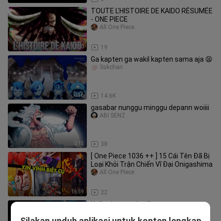
TOUTE L'HISTOIRE DE KAIDO RÉSUMÉE
- ONE PIECE
All One Piece
12:50
19
Ga kapten ga wakil kapten sama aja 😫
Sskchan
0:36
14.6K
gasabar nunggu minggu depann woiiii
ABI SENZ
0:15
38
[ One Piece 1036 ++ ] 15 Cái Tên Đã Bị
Loại Khỏi Trận Chiến Vĩ Đại Onigashima
All One Piece
16:59
22
Ngikutin tren aja sih
Dian Permana Pu_7001
Silakan unduh aplikasi untuk konten lengkap