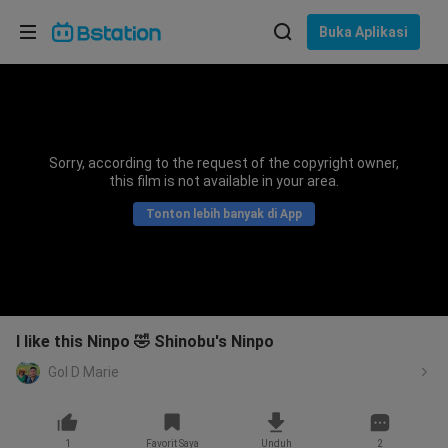
Pilih bahasa
Buka Aplikasi
English
Bahasa: Bahasa Indonesia
ภาษาไทย
Sorry, according to the request of the copyright owner,
asuk
this film is not available in your area.
Tiếng Việt
Tonton lebih banyak di App
Bahasa Indonesia
Bahasa Melayu
I like this Ninpo 🤣 Shinobu's Ninpo
Gol D Marie
1
Favorit Saya
Unduh
2