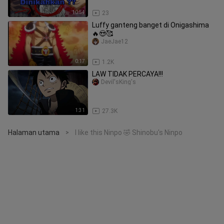
10:54
23
Luffy ganteng banget di Onigashima
🔥😍🥰
JaeJae12
0:17
1.2K
LAW TIDAK PERCAYA!!!
Devil'sKing's
1:31
27.3K
Halaman utama
I like this Ninpo 🤣 Shinobu's Ninpo
>