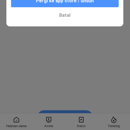
Pergi ke app store / unduh
Batal
Nonton di Bstation
Halaman utama
Anime
Dracin
Trending