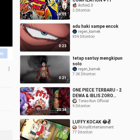
COMPILATION #11
ikchie2.0
2 Ditonton
28:59
adu haki sampe encok
regen_kamek
859 Ditonton
0:23
im
tetap santuy mengkipun
solo
regen_kamek
7.3K Ditonton
0:21
ONE PIECE TERBARU - 2
DEWA & IBLIS ZORO
SEMAKIN MENGERIKAN!
Torao Kun Official
9 Ditonton
IMU KAGET ZORO
20:34
MENYERAP PEDANG
GRAM
LUFFY KOCAK 😂✌️
SiUnyilEntertainment
77 Ditonton