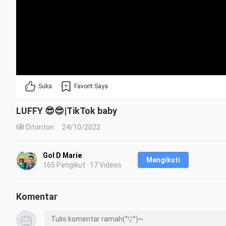
Suka
Favorit Saya
LUFFY 😎😎|TikTok baby
68 Ditonton
24/10/2022
Gol D Marie
Mengikuti
165 Pengikut · 17 Videos
Komentar