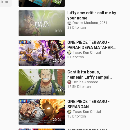
irim
0:58
luffy amv edit - call me by
your name
Davies Maulana_2051
23 Ditonton
0:33
ONE PIECE TERBARU -
PANAH DEWA MATAHARI
LUFFY MENEMBUS
Torao Kun Official
8 Ditonton
JANTUNG IMU! SENJATA
20:00
TERKUAT SANG DEWA
NIKA
Cantik itu bonus,
nemenin Luffy sampai
jadi raja bajak laut itu
Uchiha-Zoroooo
12.5K Ditonton
harus:)
0:21
ONE PIECE TERBARU -
SERANGAN
PENGHABISAN GABAN
Torao Kun Official
15 Ditonton
SEBELUM MATI! IMU DAN
20:04
LUFFY JATUH KE DUNIA
BAWAH