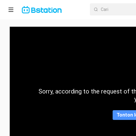
Halaman
utama
Anime
Dracin
Trending
Sorry, according to the request of the
Kategori
Tonton l