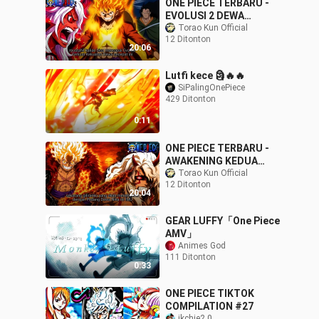
ONE PIECE TERBARU -
EVOLUSI 2 DEWA
TERKUAT MEMBUAT IMU
Torao Kun Official
12 Ditonton
TERKEJUT! LUFFY &
20:06
DRAGON MENCAPAI
LEVEL MAX
Lutfi kece 🗿🔥🔥
SiPalingOnePiece
429 Ditonton
0:11
ONE PIECE TERBARU -
AWAKENING KEDUA
LUFFY MELEDAK UNTUK
Torao Kun Official
12 Ditonton
MEMBANTU GABAN DARI
20:04
PERTARUNGAN
MELAWAN IMU
GEAR LUFFY「One Piece
AMV」
Animes God
111 Ditonton
0:33
ONE PIECE TIKTOK
COMPILATION #27
ikchie2.0