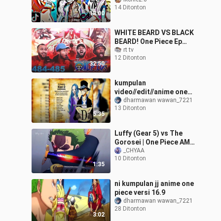
14 Ditonton
18:00
WHITE BEARD VS BLACK
BEARD! One Piece Ep
484/485 Reaction
rt tv
12 Ditonton
32:50
kumpulan
video//edit//anime one
piece terbaru....
dharmawan wawan_7221
13 Ditonton
5:35
Luffy (Gear 5) vs The
Gorosei | One Piece AMV
I - 4K
_CHYAA
10 Ditonton
1:35
ni kumpulan jj anime one
piece versi 16.9
dharmawan wawan_7221
28 Ditonton
3:02