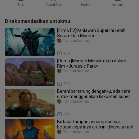
Suka
Favorit Saya
Unduh
Komentar
Direkomendasikan untukmu
[Film&TV]Pahlawan Super Ini Lebih
Seram Dari Monster
Tangmukamao
1:33
168
[Remix]Momen Menakutkan dalam
Film <Jurassic Park>
Tangmukamao
1:00
970
Berani bertarung denganku, ada cara
untuk menggunakan kekuatan super
Tangmukamao
1:22
312
Betapa tampan penampilannya,
betapa cepatnya grup ini dihancurkan!
Tangmukamao