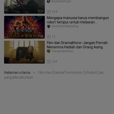
Dazhanshujia
5:11
164
Mengapa manusia harus membangun
robot tempur untuk melawan
monster?
shishenzhetanying
1:08
12
Film dan Drama|Horor-Jangan Pernah
Menerima Hadiah dari Orang Asing
Tangmukamao
1:52
169
Halaman utama
Film dan Drama|Terminator 2-Robot Cair
>
yang Menakutkan