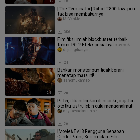
1:40
18
[The Terminator] Robot T800, lava pun
tak bisa membakarnya
MoYanMe
1:13
356
Film fiksi ilmiah blockbuster terbaik
tahun 1991! Efek spesialnya memukau
dan menjadi film box offic
dajiangdianying
11:51
24
Bahkan monster pun tidak berani
menatap mata ini!
Tangmukamao
2:54
28
Peter, dibandingkan denganku, ingatan
ototku justru lebih dulu mengenalmu!!
aoyeyeyaokanshipin
3:07
20
[Movie&TV] 3 Pengguna Senapan
Gentel Paling Keren dalam Film