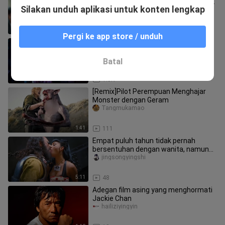
pendidikan, tak satu pun tamparan itu
Silakan unduh aplikasi untuk konten lengkap
sia-sia.”
youziwyingshi
6:00
2.2K
Pergi ke app store / unduh
[Movie] Kawan Ini Menjadikan Hantu
Jadi Pacarnya, Akhirnya Menyedihkan
Tangmukamao
Batal
1:53
1.0K
[Remix]Pilot Perempuan Menghajar
Monster dengan Geram
Tangmukamao
1:41
111
Empat puluh tahun tidak pernah
bersentuhan dengan wanita, namun
sang suami justru membuang istrinya
jingsongyingshi
5:11
48
Adegan film asing yang menghormati
Jackie Chan
hailiziyingyin