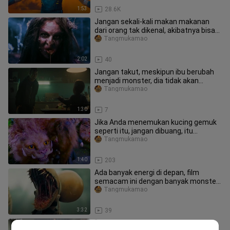
1:53
28.6K
Jangan sekali-kali makan makanan
dari orang tak dikenal, akibatnya bisa
serius!
Tangmukamao
2:02
40
Jangan takut, meskipun ibu berubah
menjadi monster, dia tidak akan
pernah menyakitimu!
Tangmukamao
1:30
7
Jika Anda menemukan kucing gemuk
seperti itu, jangan dibuang, itu
mungkin binatang mitos kuno!
Tangmukamao
1:40
203
Ada banyak energi di depan, film
semacam ini dengan banyak monster
sungguh sangat seru!
Tangmukamao
3:32
39
“Sang bapak tangan di dunia