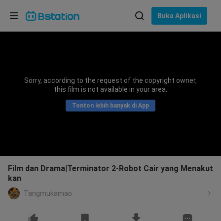
Pilih bahasa
Buka Aplikasi
English
Bahasa: Bahasa Indonesia
ภาษาไทย
Sorry, according to the request of the copyright owner,
asuk
this film is not available in your area.
Tiếng Việt
Tonton lebih banyak di App
Bahasa Indonesia
Bahasa Melayu
Film dan Drama|Terminator 2-Robot Cair yang Menakut
kan
Tangmukamao