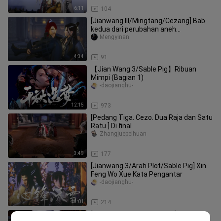
6:11
104
[Jianwang III/Mingtang/Cezang] Bab
kedua dari perubahan aneh
menyelinap ke Lianchengzhai 4 (dalam
Mengyinan
pe
4:34
91
【Jian Wang 3/Sable Pig】Ribuan
Mimpi (Bagian 1)
-daojianghu-
12:15
973
[Pedang Tiga. Cezo. Dua Raja dan Satu
Ratu.] Di final
Zhangjuepeihuan
3:49
177
[Jianwang 3/Arah Plot/Sable Pig] Xin
Feng Wo Xue Kata Pengantar
-daojianghu-
11:01
214
[Jianwang III/Yanghua Plot] Satu Juta