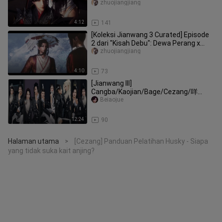
Raja Iblis
zhuojiangjiang
4:12
141
[Koleksi Jianwang 3 Curated] Episode
2 dari "Kisah Debu": Dewa Perang x
Raja Iblis
zhuojiangjiang
4:10
73
[Jianwang III]
Cangba/Kaojian/Bage/Cezang/咩
Ba/"Awal dari Bab Harian Dunia"
Beiaojue
12:24
90
Halaman utama
[Cezang] Panduan Pelatihan Husky - Siapa
>
yang tidak suka kait anjing?