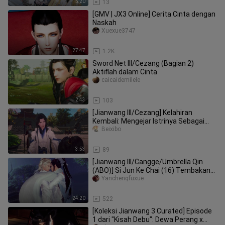
5:20
13
[GMV | JX3 Online] Cerita Cinta dengan
Naskah
Xuexue3747
27:47
1.2K
Sword Net III/Cezang (Bagian 2)
Aktiflah dalam Cinta
caicaidemilele
2:43
103
[Jianwang III/Cezang] Kelahiran
Kembali: Mengejar Istrinya Sebagai
Yang Pertama (Overhead)
Beixibo
3:53
89
[Jianwang III/Cangge/Umbrella Qin
(ABO)] Si Jun Ke Chai (16) Tembakan
master, tapi masa lalu
Yanchengfuxue
24:20
522
[Koleksi Jianwang 3 Curated] Episode
1 dari "Kisah Debu": Dewa Perang x