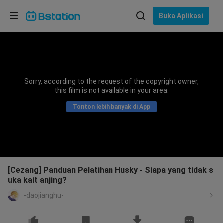
Pilih bahasa
Buka Aplikasi
English
Bahasa: Bahasa Indonesia
ภาษาไทย
Sorry, according to the request of the copyright owner,
asuk
this film is not available in your area.
Tiếng Việt
Tonton lebih banyak di App
Bahasa Indonesia
Bahasa Melayu
[Cezang] Panduan Pelatihan Husky - Siapa yang tidak s
uka kait anjing?
-daojianghu-