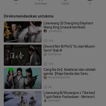
5
Favorit Saya
Unduh
2
Direkomendasikan untukmu
[Jianwang 3] Changting Elephant
Wang Xing (masuk kembali)
_zongrong_
10:03
166
[Sword Net III/Plot] "Su dan Musim
Semi" Bab III
Gushanya
8:41
189
Cang Ba Ge】Kelahiran dan silsilah
ganda【Raja Ganda dan Satu
RatuJaring Pedang 3】
hongnilaojiumad
4:32
88
[Jianwang III/Shuangce x Tibetan]
Tujuh Rekor Perbedaan - Meteorit
Tianwai, turun, hahaha, anjing su
Qufenglin