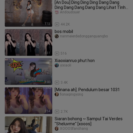
[An Dou] Ding Ding Ding Dang Dang
Ding Dang Dang Dang Dang Lihat Tình
~
Andoudouer
1:13
44.2K
bos mobil
nanmeierdedongganguangbo
5:31
516
Xiaoxianruo phut hon
yixiaoli
3:00
3.4K
[Minana ah]. Pendulum besar 1031
fionaqingyong
2:54
2.7K
Siaran bohong ~ Sampul Tai Verdes
"Sheluvme" [xooos]
XOOOSfanchang