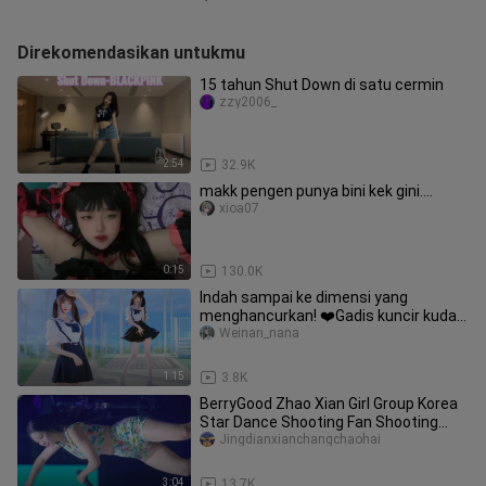
Direkomendasikan untukmu
15 tahun Shut Down di satu cermin
zzy2006_
2:54
32.9K
makk pengen punya bini kek gini....
xioa07
0:15
130.0K
Indah sampai ke dimensi yang
menghancurkan! ❤️Gadis kuncir kuda
ganda impian ️Ding ding dong dance ️
Weinan_nana
1:15
3.8K
BerryGood Zhao Xian Girl Group Korea
Star Dance Shooting Fan Shooting
Collection 2 (46)
Jingdianxianchangchaohai
3:04
13.7K