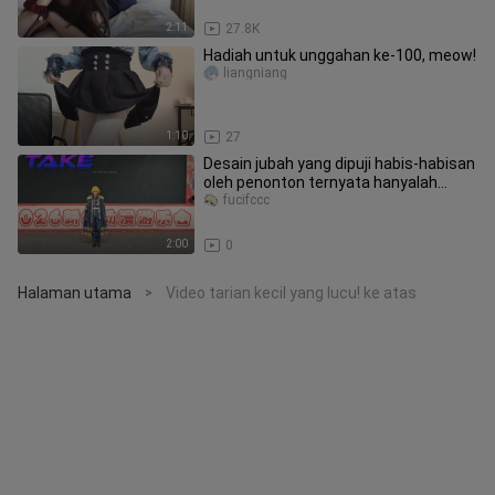
2:11
27.8K
Hadiah untuk unggahan ke-100, meow!
liangniang
1:10
27
Desain jubah yang dipuji habis-habisan
oleh penonton ternyata hanyalah
sebuah kesalahan!
fucifccc
2:00
0
Halaman utama
Video tarian kecil yang lucu! ke atas
>