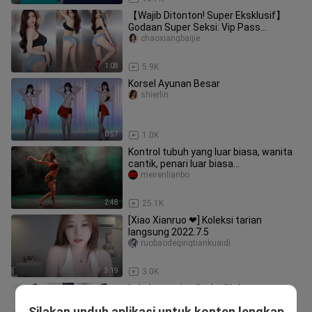
【Wajib Ditonton! Super Eksklusif】
Godaan Super Seksi: Vip Pass
Kekayaan Korea. Wanita Cantik Menari,
chaoxiangbaijie
1:08
5.9K
Korsel Ayunan Besar
shierlin
0:57
1.0K
Kontrol tubuh yang luar biasa, wanita
cantik, penari luar biasa
Shemakhinskaya Bayaderka Festival
meirenlianbo
Ya
2:48
25.1K
[Xiao Xianruo ❤] Koleksi tarian
langsung 2022.7.5
ruobaodeqingtiankuaidi
3:19
3.0K
Lakukan tarian jingle di jalan~
Mumuyounaitang
Silakan unduh aplikasi untuk konten lengkap