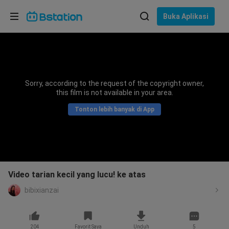
Pilih bahasa
Buka Aplikasi
English
Bahasa: Bahasa Indonesia
ภาษาไทย
Sorry, according to the request of the copyright owner,
asuk
this film is not available in your area.
Tiếng Việt
Tonton lebih banyak di App
Bahasa Indonesia
Bahasa Melayu
Video tarian kecil yang lucu! ke atas
bibixianzai
204
Favorit Saya
Unduh
5