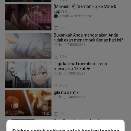
[Movie&TV] "Gentle" Fujiko Mine &
Lupin III
Xiwubuwenzhongpie
1:50
6.6K
Bukankah Anda mengatakan Anda
tidak akan menembak Conan hari ini?
bili_1740050621
1:29
3.7K
Tiga kalimat membuat Irena
meninjuku 18 kali ❤
bili_1740050621
1:41
1.0K
gila itu cantik
bili_1740050621
3:22
38
Sekalipun dunia melupakanmu, kamu
harus mengingatku
Silakan unduh aplikasi untuk konten lengkap
bili_1740050621