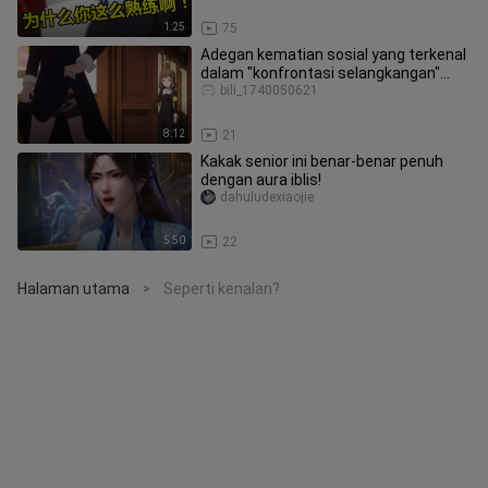
1:25
75
Adegan kematian sosial yang terkenal
dalam "konfrontasi selangkangan"
Kaguya-sama!
bili_1740050621
8:12
21
Kakak senior ini benar-benar penuh
dengan aura iblis!
dahuludexiaojie
5:50
22
Halaman utama
Seperti kenalan?
>