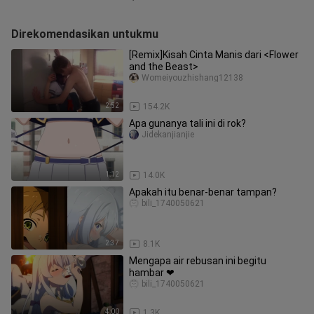
Direkomendasikan untukmu
[Remix]Kisah Cinta Manis dari <Flower
and the Beast>
Womeiyouzhishang12138
2:52
154.2K
Apa gunanya tali ini di rok?
Jidekanjianjie
1:12
14.0K
Apakah itu benar-benar tampan?
bili_1740050621
2:37
8.1K
Mengapa air rebusan ini begitu
hambar ❤
bili_1740050621
4:00
1.3K