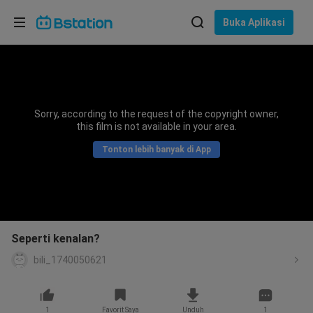
Pilih bahasa
Buka Aplikasi
English
Bahasa: Bahasa Indonesia
ภาษาไทย
Sorry, according to the request of the copyright owner,
asuk
this film is not available in your area.
Tiếng Việt
Tonton lebih banyak di App
Bahasa Indonesia
Bahasa Melayu
Seperti kenalan?
bili_1740050621
1
Favorit Saya
Unduh
1