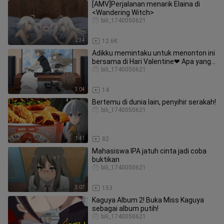
[AMV]Perjalanan menarik Elaina di
<Wandering Witch>
bili_1740050621
2:34
12.6K
Adikku memintaku untuk menonton ini
bersama di Hari Valentine❤ Apa yang
harus aku lakukan? mendesak!
bili_1740050621
3:04
14
Bertemu di dunia lain, penyihir serakah!
bili_1740050621
1:41
82
Mahasiswa IPA jatuh cinta jadi coba
buktikan
bili_1740050621
3:07
153
Kaguya Album 2! Buka Miss Kaguya
sebagai album putih!
bili_1740050621