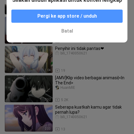
6:12
61
Pergi ke app store / unduh
Chika Dance Versi Lengkap - Chikatto
Chika Chika [PV dibubuhkan]
WeizikaorouMan
Batal
2:58
1.7K
Penyihir ini tidak pantas❤
bili_1740050621
3:04
19
[AMV]Klip video berbagai animasi|<In
The End>
HuanMIE
2:52
5.2K
Seberapa kuatkah kamu agar tidak
pernah lupa?
bili_1740050621
2:33
13