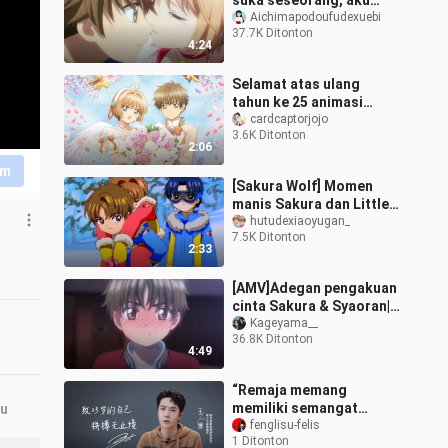
suka seseorang, aku
benar-benar tidak bisa
Aichimapodoufudexuebi
37.7K Ditonton
menyembunyikan
4:24
mataku!
Selamat atas ulang
tahun ke 25 animasi
"Cardinal Sakura"!
cardcaptorjojo
3.6K Ditonton
(1998.04.07~2023.04.07)
2:06
im
[Sakura Wolf] Momen
manis Sakura dan Little
Wolf digambar ulang N
hutudexiaoyugan_
7.5K Ditonton
kali!!!
2:33
[AMV]Adegan pengakuan
cinta Sakura & Syaoran|
<Cardcaptor Sakura>
Kageyama__
36.8K Ditonton
4:49
“Remaja memang
memiliki semangat
ru
juangnya sendiri,
fenglisu-felis
1 Ditonton
tubuhnya tegak bak