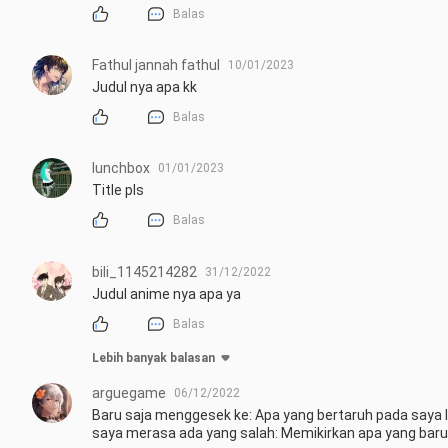
Balas
Fathul jannah fathul
10/01/2023
Judul nya apa kk
Balas
lunchbox
01/01/2023
Title pls
Balas
bili_1145214282
31/12/2022
Judul anime nya apa ya
Balas
Lebih banyak balasan
arguegame
06/12/2022
Baru saja menggesek ke: Apa yang bertaruh pada saya l
saya merasa ada yang salah: Memikirkan apa yang baru sa