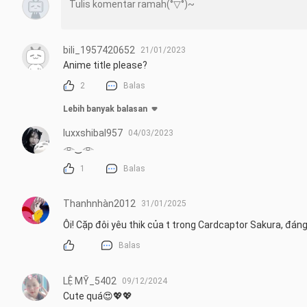
bili_1957420652
21/01/2023
Anime title please?
2
Balas
Lebih banyak balasan
luxxshibal957
04/03/2023
𓁹‿𓁹
1
Balas
Thanhnhàn2012
31/01/2025
Ôi! Cặp đôi yêu thik của t trong Cardcaptor Sakura, đán
Balas
LỆ MỸ_5402
09/12/2024
Cute quá😍💖💖