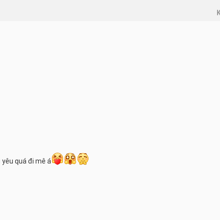
K
g yêu quá đi mê á