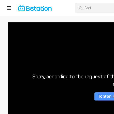
Halaman
utama
Anime
Dracin
Trending
Sorry, according to the request of the
Kategori
Tonton l