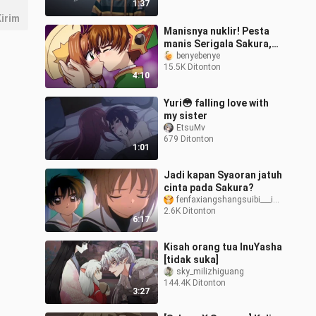
1:37
gunung dan sungai”
irim
[Wang Yibo]
Manisnya nuklir! Pesta
manis Serigala Sakura,
bahkan jika saya tidak
benyebenye
15.5K Ditonton
punya pacar, saya dapat
4:10
menikma
Yuri😳 falling love with
my sister
EtsuMv
679 Ditonton
1:01
Jadi kapan Syaoran jatuh
cinta pada Sakura?
fenfaxiangshangsuibi___i___i
2.6K Ditonton
6:17
Kisah orang tua InuYasha
[tidak suka]
sky_milizhiguang
144.4K Ditonton
3:27