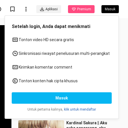
Aplikasi
Premium
Masuk
Direkomendasikan untukmu
Semua
Anime
[Cardcaptor Sakura] Ah!
Aku mau mendukung
pasangan ini!
ChengQingXieYi
28.1K Ditonton
4:18
Kardinal Sakura || Aku