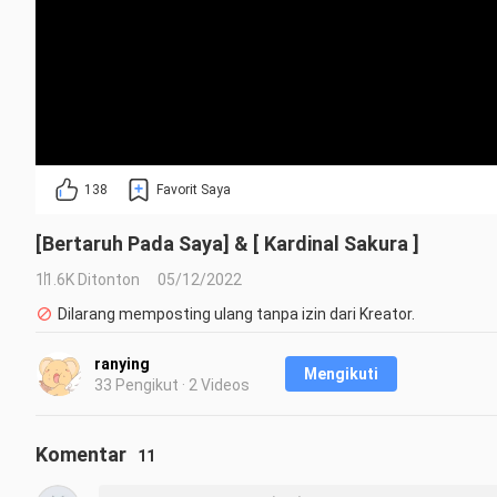
138
Favorit Saya
[Bertaruh Pada Saya] & [ Kardinal Sakura ]
11.6K Ditonton
05/12/2022
Dilarang memposting ulang tanpa izin dari Kreator.
ranying
Mengikuti
33 Pengikut · 2 Videos
Komentar
11