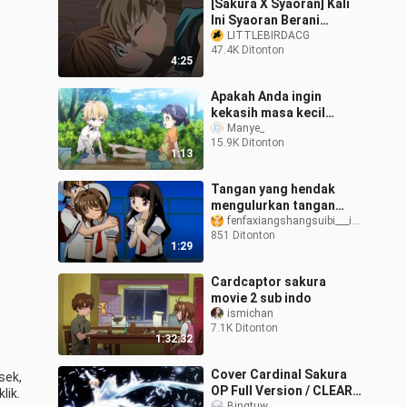
[Sakura X Syaoran] Kali
Ini Syaoran Berani
Mencium
LITTLEBIRDACG
47.4K Ditonton
4:25
Apakah Anda ingin
kekasih masa kecil
seperti itu?
Manye_
15.9K Ditonton
1:13
Tangan yang hendak
mengulurkan tangan
ditarik kembali.
fenfaxiangshangsuibi___i___i
851 Ditonton
1:29
Cardcaptor sakura
movie 2 sub indo
ismichan
7.1K Ditonton
1:32:32
Cover Cardinal Sakura
ek, 
OP Full Version / CLEAR
lik.
Bingtuw