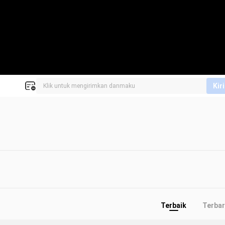
Kir
Terbaik
Terba