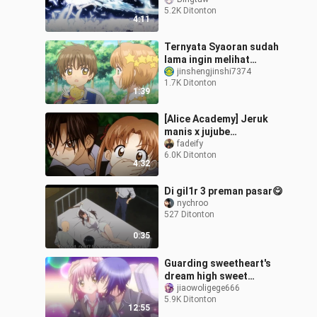
CARD
5.2K Ditonton
4:11
Ternyata Syaoran sudah
lama ingin melihat
Sakura bertransformasi.
jinshengjinshi7374
1.7K Ditonton
1:39
[Alice Academy] Jeruk
manis x jujube
"Senyummu adalah sinar
fadeify
6.0K Ditonton
matahari terhangatku"
4:32
Di gil1r 3 preman pasar😋
nychroo
527 Ditonton
0:35
Guarding sweetheart's
dream high sweet
collection full version
jiaowoligege666
5.9K Ditonton
12:55