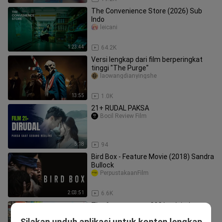
The Convenience Store (2026) Sub
Indo
leicani
1:23:44
64.2K
Versi lengkap dari film berperingkat
tinggi "The Purge"
laowangdianyingshe
13:55
1.0K
21+ RUDAL PAKSA
Bocil Review Film
5:18
94
Bird Box - Feature Movie (2018) Sandra
Bullock
PerpustakaanFilm
2:03:51
6.6K
The forever purge 2021 sub indo
Roomfilm
Silakan unduh aplikasi untuk konten lengkap