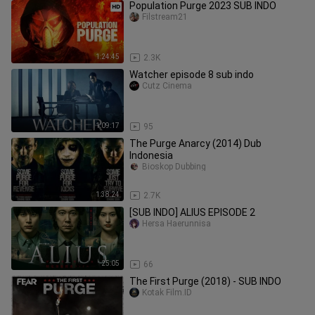
Population Purge 2023 SUB INDO
Filstream21
1:24:45
2.3K
Watcher episode 8 sub indo
Cutz Cinema
1:09:17
95
The Purge Anarcy (2014) Dub
Indonesia
Bioskop Dubbing
1:38:24
2.7K
[SUB INDO] ALIUS EPISODE 2
Hersa Haerunnisa
25:05
66
The First Purge (2018) - SUB INDO
Kotak Film.ID