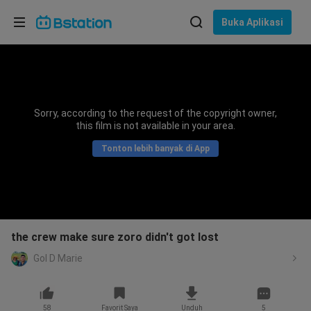
Pilih bahasa
Buka Aplikasi
English
Bahasa: Bahasa Indonesia
ภาษาไทย
Sorry, according to the request of the copyright owner,
asuk
this film is not available in your area.
Tiếng Việt
Tonton lebih banyak di App
Bahasa Indonesia
Bahasa Melayu
the crew make sure zoro didn't got lost
Gol D Marie
58
Favorit Saya
Unduh
5