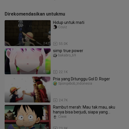
Direkomendasikan untukmu
Hidup untuk mati
Ccuiz
2:42
55.0K
simp true power
bakabro_69
0:18
22.1K
Pria yang Ditunggu Gol D. Roger
Spongebob_Indonesia
1:36
24.7K
Rambut merah: Mau tak mau, aku
hanya bisa berjudi, siapa yang
menyuruh anak ini memakan buah
Ciwei
Nika
2:09
73.9K