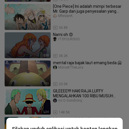
[One Piece] Ini adalah mimpi terbesar
Mr. Garp dan juga penyesalan yang
paling menyakitkan
MfeiyanK
4:21
36.8K
Nami oh 😍
ITSYOURSUO
0:38
38.2K
mental raja bajak laut emang beda 🥶
MonyetTheLucy
1:01
20.0K
GILEEEE!!!! HAKI RAJA LUFFY
MENGALAHKAN 100 RIBU MUSUH
SEKALIGUS musuh auto ketar ketir
mr D Gondrong
3:54
148.5K
Ini semua adalah adegan terkenal
Yangcongaihaizei
Silakan unduh aplikasi untuk konten lengkap