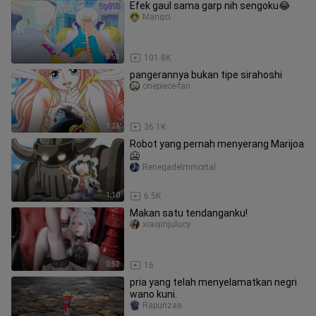
Efek gaul sama garp nih sengoku😂
Mangci
3:53
101.8K
pangerannya bukan tipe sirahoshi
onepiece-fan
1:23
36.1K
Robot yang pernah menyerang Marijoa
🥶
RenegadeImmortal
1:10
6.5K
Makan satu tendanganku!
xiaojinjulucy
0:52
16
pria yang telah menyelamatkan negri
wano kuni.
Rapunzaa