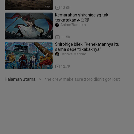
1:31
13.0K
Kemarahan shirohige yg tak
terkatakan🔥👿😈
Anime'Random
1:46
11.5K
Shirohige bilek: "Kenekatannya itu
sama seperti kakaknya"
Denova Marimo
1:51
12.7K
Halaman utama
the crew make sure zoro didn't got lost
>