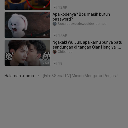
0:39
12.8K
Apa kodenya? Bos masih butuh
password?
Bocaiduoxuedewudidexiaoniao
0:33
17.6K
Ngakak! Wu Jun, apa kamu punya batu
sandungan di tangan Qian Heng ya…
Sikapnya sama dia benar‑benar
Chibange
2:50
18
Halaman utama
[Film&SerialTV] Minion Mengatur Penjara!
>