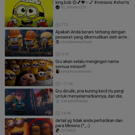
king bob 😣💕💖✨💅 #minions #shorts
itz_minions233
0:10
773
Apakah Anda berani terbang dengan
pesawat yang dikemudikan oleh antek
maha kuasa?
shiqidewangchuan
1:24
9.1K
Gru akan selalu mengingat nama
semua minion!!!
jiangmuxueaixuexi
3:49
117.0K
Gru diculik, pria kuning kecil itu pergi
untuk menyelamatkannya, dan dia
bahkan berbicara bahasa Man
Liangxinzhiyujia
4:06
15.5K
detail yg tidak anda perhatikan dari
para Minions (^_-)
(OTAKU)