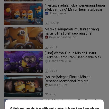
"Tertawa adalah obat penenang tanpa
efek samping" Minion bermata besar
Jitangganbei
2:28
565.5K
Mereka sangatlah imut! Inilah yang
harus dilihat oleh seorang pria!
Deyujiandaoshoucut
1:49
76.0K
[Film] Warna Tubuh Minion Luntur
Terkena Semburan (Despicable Me)
Liangxinzhiyujia
2:48
24.7K
[Anime]Adegan Ekstra Minion:
Rencana Membobol Penjara
Keror-121389
3:39
4.1K
4K HDR Minion dalam Film Pendek
Magic City-Blu-ray Disc Limited
Silakan unduh aplikasi untuk konten lengkap
Sanyanbulanxiansheng