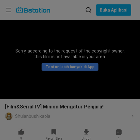
Pilih bahasa
Buka Aplikasi
English
Bahasa: Bahasa Indonesia
ภาษาไทย
Sorry, according to the request of the copyright owner,
asuk
this film is not available in your area.
Tiếng Việt
Tonton lebih banyak di App
Bahasa Indonesia
Bahasa Melayu
[Film&SerialTV] Minion Mengatur Penjara!
Shulanbushikaola
9
Favorit Saya
Unduh
1