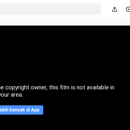
 copyright owner, this film is not available in
your area.
ebih banyak di App