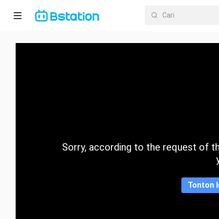
Halaman
utama
Anime
Dracin
Trending
Sorry, according to the request of the
Kategori
Tonton l